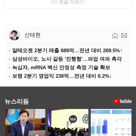
0/0
댓글 더보기
신태현
알테오젠 2분기 매출 689억…전년 대비 269.5%↑
삼성바이오, 노사 갈등 '진행형'…파업 여파 촉각
녹십자, mRNA 백신 안정성 측정 기술 확보
보령 2분기 영업익 238억…전년 대비 6.2%↓
뉴스리듬