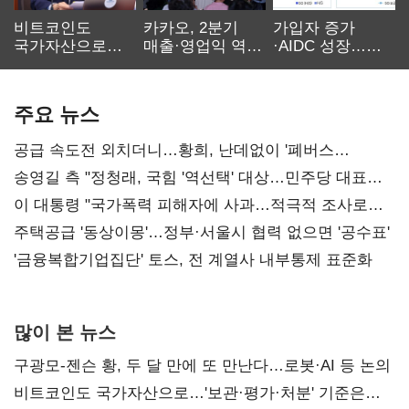
비트코인도
카카오, 2분기
가입자 증가
국가자산으로…'
매출·영업익 역대
·AIDC 성장…
보관·평가·처분'
최대…에이전트
SKT 2분기 성장
기준은 숙제
AI 수익화 관건
본궤도
주요 뉴스
공급 속도전 외치더니…황희, 난데없이 '폐버스
리모델링' 제안
송영길 측 "정청래, 국힘 '역선택' 대상…민주당 대표로
총선 지휘 못해"
이 대통령 "국가폭력 피해자에 사과…적극적 조사로
진실 밝혀야"
주택공급 '동상이몽'…정부·서울시 협력 없으면 '공수표'
'금융복합기업집단' 토스, 전 계열사 내부통제 표준화
많이 본 뉴스
구광모-젠슨 황, 두 달 만에 또 만난다…로봇·AI 등 논의
비트코인도 국가자산으로…'보관·평가·처분' 기준은