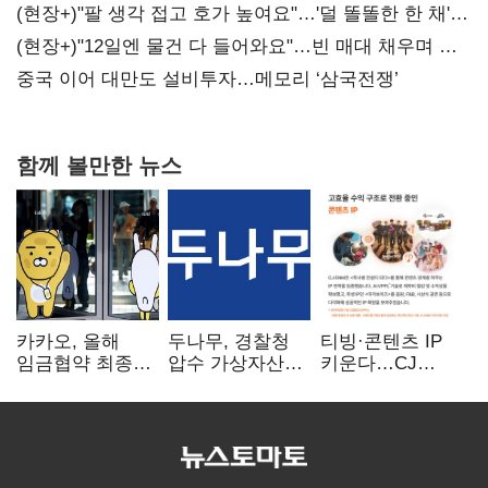
숙제
(현장+)"팔 생각 접고 호가 높여요"…'덜 똘똘한 한 채'
20억 키맞추기
(현장+)"12일엔 물건 다 들어와요"…빈 매대 채우며 문
연 홈플러스
중국 이어 대만도 설비투자…메모리 ‘삼국전쟁’
함께 볼만한 뉴스
카카오, 올해
두나무, 경찰청
티빙·콘텐츠 IP
임금협약 최종
압수 가상자산
키운다…CJ
타결…연봉 6.3%
보관 맡는다…
ENM, 하반기
인상·격려금
커스터디 사업
글로벌 확장 가속
300만원
최종 낙찰