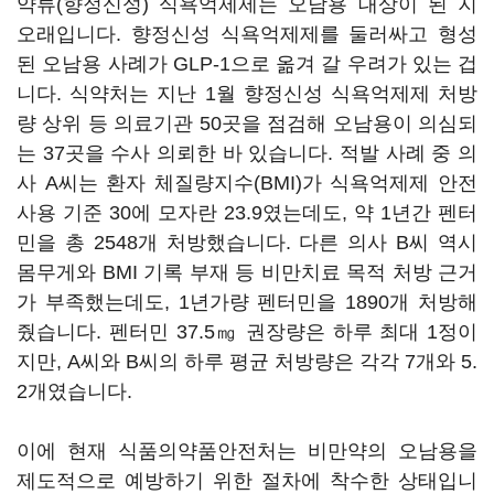
약류(향정신성) 식욕억제제는 오남용 대상이 된 지
오래입니다. 향정신성 식욕억제제를 둘러싸고 형성
된 오남용 사례가 GLP-1으로 옮겨 갈 우려가 있는 겁
니다. 식약처는 지난 1월 향정신성 식욕억제제 처방
량 상위 등 의료기관 50곳을 점검해 오남용이 의심되
는 37곳을 수사 의뢰한 바 있습니다. 적발 사례 중 의
사 A씨는 환자 체질량지수(BMI)가 식욕억제제 안전
사용 기준 30에 모자란 23.9였는데도, 약 1년간 펜터
민을 총 2548개 처방했습니다. 다른 의사 B씨 역시
몸무게와 BMI 기록 부재 등 비만치료 목적 처방 근거
가 부족했는데도, 1년가량 펜터민을 1890개 처방해
줬습니다. 펜터민 37.5㎎ 권장량은 하루 최대 1정이
지만, A씨와 B씨의 하루 평균 처방량은 각각 7개와 5.
2개였습니다.
이에 현재 식품의약품안전처는 비만약의 오남용을
제도적으로 예방하기 위한 절차에 착수한 상태입니