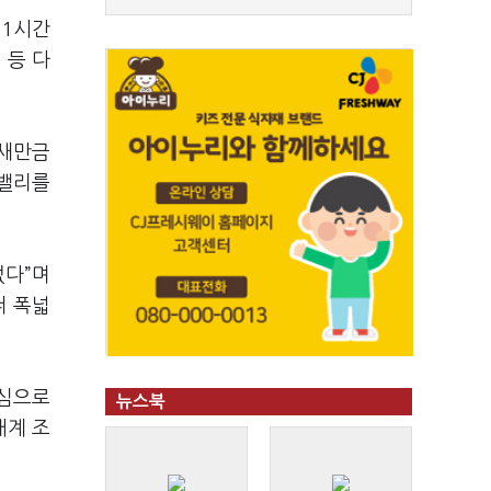
 1시간
 등 다
 새만금
 밸리를
없다”며
더 폭넓
중심으로
뉴스북
태계 조