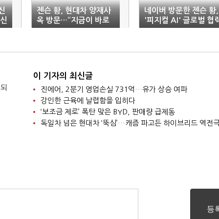
신
젠슨 황, 현대차 양재사
네이버 방문한 젠슨 황,
청신
옥 방문…“지금이 바로
'피지컬 AI' 글로벌 협
현대차의 시간”
강화
이 기자의 최신글
 되
진에어, 2분기 영업손실 731억…유가 상승 여파
강인한 근육에 날렵함을 입히다
‘보조금 제로’ 폭탄 맞은 BYD, 판매량 급제동
독일차 넘은 현대차 ‘뚝심’…캐즘 파고든 하이브리드 역전