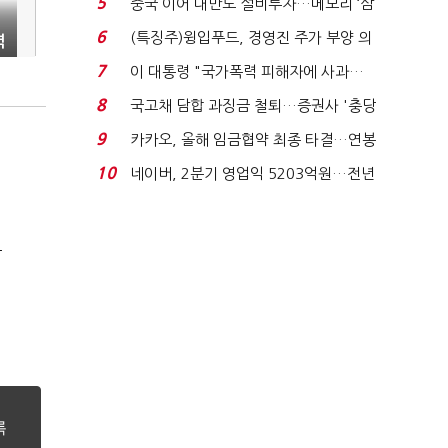
5
중국 이어 대만도 설비투자…메모리 ‘삼
국전쟁’
6
(특징주)윙입푸드, 경영진 주가 부양 의
력
지에 상한가...
7
이 대통령 "국가폭력 피해자에 사과…
적극적 조사로 진...
8
국고채 담합 과징금 철퇴…증권사 '충당
금 폭탄' 우려...
9
카카오, 올해 임금협약 최종 타결…연봉
6.3% 인상·격려...
10
네이버, 2분기 영업익 5203억원…전년
비 0.2% 감소...
극