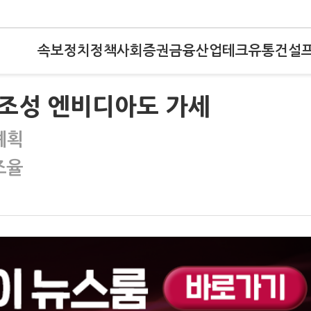
속보
정치
정책
사회
증권
금융
산업
테크
유통
건설
’ 조성 엔비디아도 가세
계획
조율