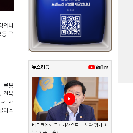
전망입니
공동 구
뉴스리듬
해 로봇
및 전북
다. 새
 클러스
비트코인도 국가자산으로…'보관·평가·처
분' 기준은 숙제