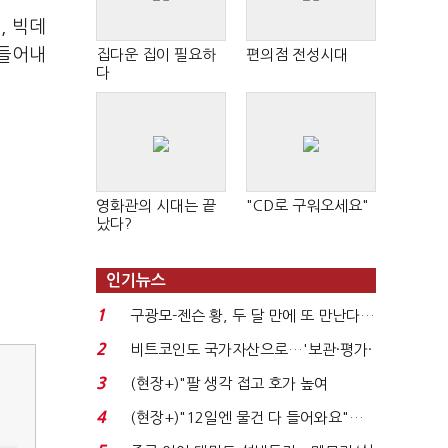
, 빅데
만들어내
집다운 집이 필요하
편의점 전성시대
다
영화관의 시대는 끝
"CD로 구워오세요"
났다?
인기뉴스
1
구광모-젠슨 황, 두 달 만에 또 만난다…
로봇·AI 등 논...
2
비트코인도 국가자산으로…'보관·평가·
처분' 기준은 ...
3
(현장+)"팔 생각 접고 호가 높여
요"…'덜 똘똘한 한 채' 20...
4
(현장+)"12일엔 물건 다 들어와요"…
빈 매대 채우며 문 연 ...