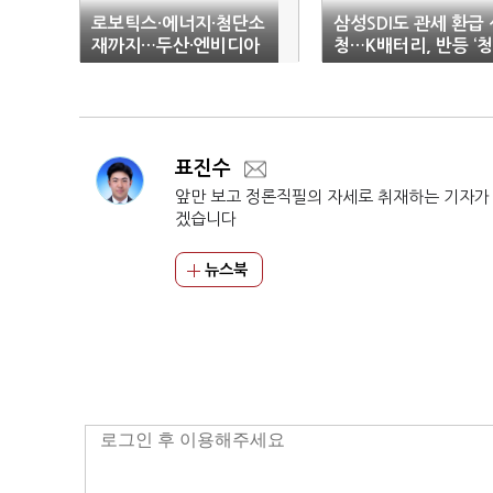
로보틱스·에너지·첨단소
삼성SDI도 관세 환급 
재까지…두산·엔비디아
청…K배터리, 반등 ‘
‘AI 동맹’
호’
표진수
앞만 보고 정론직필의 자세로 취재하는 기자가
겠습니다
뉴스북