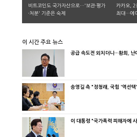
비트코인도 국가자산으로…'보관·평가
카카오, 
·처분' 기준은 숙제
최대…에이
이 시간 주요 뉴스
공급 속도전 외치더니…황희, 난
송영길 측 "정청래, 국힘 '역선
이 대통령 "국가폭력 피해자에 