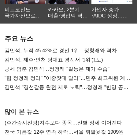
비트코인도
카카오, 2분기
가입자 증가
국가자산으로…'
매출·영업익 역대
·AIDC 성장…
보관·평가·처분'
최대…에이전트
SKT 2분기 성장
기준은 숙제
AI 수익화 관건
본궤도
주요 뉴스
김민석, 누적 45.42%로 경선 1위…정청래와 격차
0.86%p(2보)
김민석, 제주·인천 당대표 경선서 '1위'(1보)
공세 멈춘 김민석…정청래 "갈등은 제가 수습"
"팀 정청래 정리" "이중잣대 말라"…민주 최고위원 계파
다툼 격화
김민석 "경선갈등 완전 제로 노력"…정청래 "반명 공세
사과부터"
많이 본 뉴스
(주간증시전망)지수보다 종목…선별 장세 이어진다
전국 기름값 12주 연속 하락…서울 휘발윳값 1909원