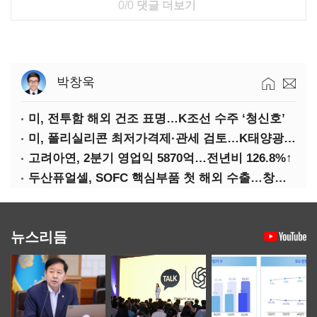
0/0
댓글 더보기
박창욱
미, 전투함 해외 건조 표명…K조선 수주 ‘청신호’
미, 폴리실리콘 최저가격제·관세 검토…K태양광 입지 확대 기대
고려아연, 2분기 영업익 5870억…전년비 126.8%↑
두산퓨얼셀, SOFC 핵심부품 첫 해외 수출…창사 이래 최대 규모
뉴스리듬