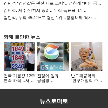
김민석 "경선갈등 완전 제로 노력"…정청래 "반명 공세
사과부터"
김민석, 제주·인천서 승리…누적 득표율 '1위
탈환'(종합)
김민석, 누적 45.42%로 경선 1위…정청래와 격차
0.86%p(2보)
함께 볼만한 뉴스
전국 기름값 12주
전쟁에 원유
반도체공학회
연속 하락…서울
공급망
“연구개발직 주
휘발윳값 1909원
흔들리자…K-
52시간제
정유, 에너지안보
개선해야”
핵심으로 재부상