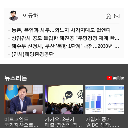
이규하
농촌, 폭염과 사투…외노자 사각지대도 없앤다
상임감사 공모 돌입한 해진공 "투명경영 체계 한층 강화"
해수부 신청사, 부산 '북항 1단계' 낙점…2030년 완공 목표
(인사)해양환경공단
뉴스리듬
비트코인도
카카오, 2분기
가입자 증가
국가자산으로…'
매출·영업익 역대
·AIDC 성장…