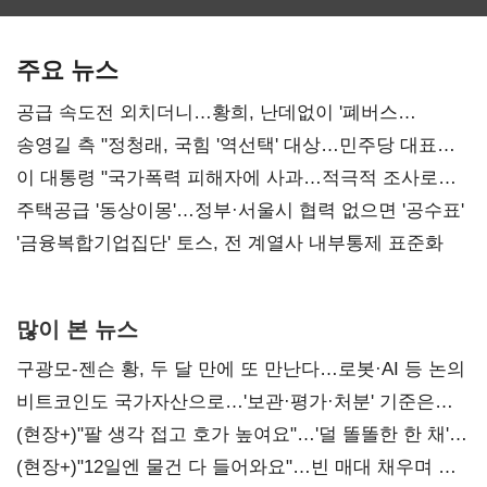
보관·평가·처분'
최대…에이전트
SKT 2분기 성장
기준은 숙제
AI 수익화 관건
본궤도
주요 뉴스
공급 속도전 외치더니…황희, 난데없이 '폐버스
리모델링' 제안
송영길 측 "정청래, 국힘 '역선택' 대상…민주당 대표로
총선 지휘 못해"
이 대통령 "국가폭력 피해자에 사과…적극적 조사로
진실 밝혀야"
주택공급 '동상이몽'…정부·서울시 협력 없으면 '공수표'
'금융복합기업집단' 토스, 전 계열사 내부통제 표준화
많이 본 뉴스
구광모-젠슨 황, 두 달 만에 또 만난다…로봇·AI 등 논의
비트코인도 국가자산으로…'보관·평가·처분' 기준은
숙제
(현장+)"팔 생각 접고 호가 높여요"…'덜 똘똘한 한 채'
20억 키맞추기
(현장+)"12일엔 물건 다 들어와요"…빈 매대 채우며 문