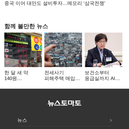
연 홈플러스
중국 이어 대만도 설비투자…메모리 ‘삼국전쟁’
함께 볼만한 뉴스
한 달 새 약
전세사기
보건소부터
140원
피해주택 매입
응급실까지 AI
급락…'역대급
1만호 돌파…
확산…지역의료
엔저'에 원화
누적 피해자
혁신 본격화
변곡점
4만278명
뉴스