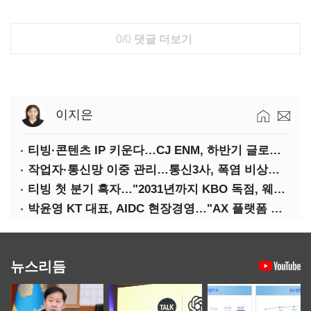
0/0
댓글 더보기
이지은
티빙·콘텐츠 IP 키운다…CJ ENM, 하반기 글로벌 확장 가속
작업자·통신망 이중 관리…통신3사, 폭염 비상대응 돌입
티빙 첫 분기 흑자…"2031년까지 KBO 독점, 웨이브 합병도 속도"
박윤영 KT 대표, AIDC 현장경영…"AX 플랫폼 핵심 인프라로 키운다"
뉴스리듬