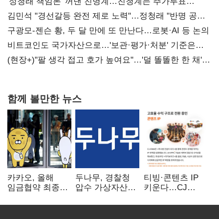
'정청래 책임론' 꺼낸 친명계…친청계는 추가투표
때리기
김민석 "경선갈등 완전 제로 노력"…정청래 "반명 공세
사과부터"
구광모-젠슨 황, 두 달 만에 또 만난다…로봇·AI 등 논의
비트코인도 국가자산으로…'보관·평가·처분' 기준은
숙제
(현장+)"팔 생각 접고 호가 높여요"…'덜 똘똘한 한 채'
20억 키맞추기
함께 볼만한 뉴스
카카오, 올해
두나무, 경찰청
티빙·콘텐츠 IP
임금협약 최종
압수 가상자산
키운다…CJ
타결…연봉 6.3%
보관 맡는다…
ENM, 하반기
인상·격려금
커스터디 사업
글로벌 확장 가속
300만원
최종 낙찰