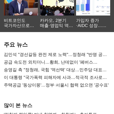
비트코인도
카카오, 2분기
가입자 증가
국가자산으로…'
매출·영업익 역대
·AIDC 성장…
보관·평가·처분'
최대…에이전트
SKT 2분기 성장
기준은 숙제
AI 수익화 관건
본궤도
주요 뉴스
김민석 "경선갈등 완전 제로 노력"…정청래 "반명 공세
사과부터"
공급 속도전 외치더니…황희, 난데없이 '폐버스
리모델링' 제안
송영길 측 "정청래, 국힘 '역선택' 대상…민주당 대표로
총선 지휘 못해"
이 대통령 "국가폭력 피해자에 사과…적극적 조사로
진실 밝혀야"
주택공급 '동상이몽'…정부·서울시 협력 없으면 '공수표'
많이 본 뉴스