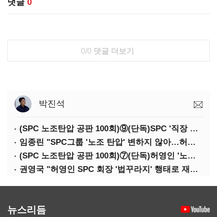
댓글
0
0/0
댓글 더보기
박진석
(SPC 노조탄압 공판 100회)⑨(단독)SPC '직장 갑질' 도 넘었다…'성희롱·돈 갈취' 묵인
임종린 "SPC그룹 '노조 탄압' 변하지 않아…허영인 회장 '강력한 처벌' 필요"
(SPC 노조탄압 공판 100회)⑦(단독)허영인 '노조탄압' 재판 중인데…언론 제보했다고 '보복성 조치'
권영국 "허영인 SPC 회장 '법꾸라지' 행태로 재판 지연…'노조 탄압' 증거 쏟아져"
뉴스리듬