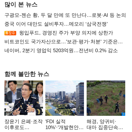
많이 본 뉴스
구광모-젠슨 황, 두 달 만에 또 만난다…로봇·AI 등 논의
중국 이어 대만도 설비투자…메모리 ‘삼국전쟁’
윙입푸드, 경영진 주가 부양 의지에 상한가
비트코인도 국가자산으로…'보관·평가·처분' 기준은
숙제
네이버, 2분기 영업익 5203억원…전년비 0.2% 감소
함께 볼만한 뉴스
장윤기 은폐·조작
'FDI 실적
해경, 양귀비·
이후로도
10%'·'개발현안
대마 집중단속…