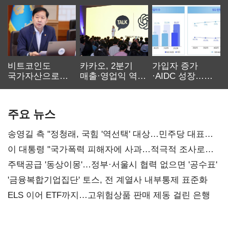
비트코인도
카카오, 2분기
가입자 증가
국가자산으로…'
매출·영업익 역대
·AIDC 성장…
보관·평가·처분'
최대…에이전트
SKT 2분기 성장
기준은 숙제
AI 수익화 관건
본궤도
주요 뉴스
송영길 측 "정청래, 국힘 '역선택' 대상…민주당 대표로
총선 지휘 못해"
이 대통령 "국가폭력 피해자에 사과…적극적 조사로
진실 밝혀야"
주택공급 '동상이몽'…정부·서울시 협력 없으면 '공수표'
'금융복합기업집단' 토스, 전 계열사 내부통제 표준화
ELS 이어 ETF까지…고위험상품 판매 제동 걸린 은행