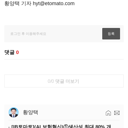
황양택 기자 hyt@etomato.com
댓글
0
0/0
댓글 더보기
황양택
[IB토마토](AI 보험혁신)①생산성 최대 80% 개선…현실은 '실행 격차'