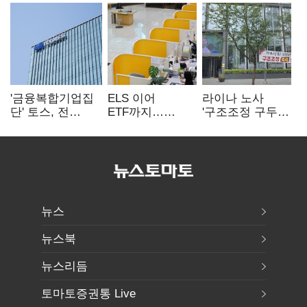
'금융복합기업집
ELS 이어
라이나 노사
단' 토스, 전
ETF까지…
'구조조정 구두
계열사 내부통제
고위험상품 판매
합의안' 도출
표준화
제동 걸린 은행
뉴스
뉴스북
뉴스리듬
토마토증권통 Live