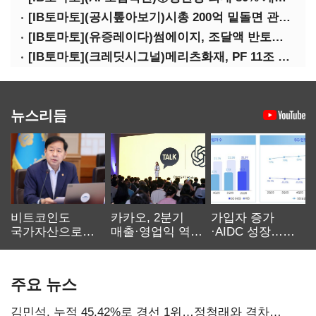
[IB토마토](공시톺아보기)시총 200억 밑돌면 관리종목…상폐 피하려면
[IB토마토](유증레이다)썸에이지, 조달액 반토막…시총 200억 못 넘으면 철회
[IB토마토](크레딧시그널)메리츠화재, PF 11조 노출…부동산 사업성 저하 우려
뉴스리듬
비트코인도
카카오, 2분기
가입자 증가
국가자산으로…'
매출·영업익 역대
·AIDC 성장…
보관·평가·처분'
최대…에이전트
SKT 2분기 성장
기준은 숙제
AI 수익화 관건
본궤도
주요 뉴스
김민석, 누적 45.42%로 경선 1위…정청래와 격차