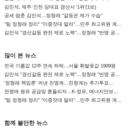
0.86%p(2보)
김민석, 제주·인천 당대표 경선서 '1위'(1보)
공세 멈춘 김민석…정청래 "갈등은 제가 수습"
"팀 정청래 정리" "이중잣대 말라"…민주 최고위원 계파
다툼 격화
김민석 "경선갈등 완전 제로 노력"…정청래 "반명 공세
사과부터"
많이 본 뉴스
전국 기름값 12주 연속 하락…서울 휘발윳값 1909원
김민석 "경선갈등 완전 제로 노력"…정청래 "반명 공세
사과부터"
'정청래 책임론' 꺼낸 친명계…친청계는 추가투표
때리기
전쟁에 원유 공급망 흔들리자…K-정유, 에너지안보
핵심으로 재부상
"팀 정청래 정리" "이중잣대 말라"…민주 최고위원 계파
다툼 격화
함께 볼만한 뉴스