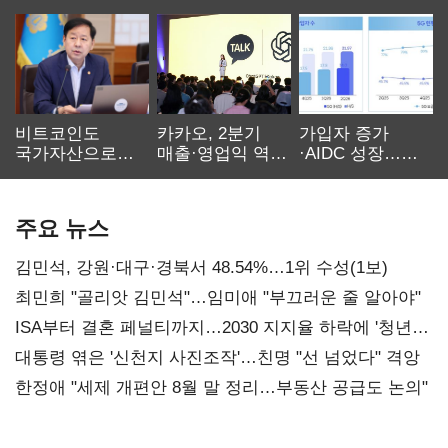
비트코인도
카카오, 2분기
가입자 증가
국가자산으로…'
매출·영업익 역대
·AIDC 성장…
보관·평가·처분'
최대…에이전트
SKT 2분기 성장
기준은 숙제
AI 수익화 관건
본궤도
주요 뉴스
김민석, 강원·대구·경북서 48.54%…1위 수성(1보)
최민희 "골리앗 김민석"…임미애 "부끄러운 줄 알아야"
ISA부터 결혼 페널티까지…2030 지지율 하락에 '청년
챙기기'
대통령 엮은 '신천지 사진조작'…친명 "선 넘었다" 격앙
한정애 "세제 개편안 8월 말 정리…부동산 공급도 논의"