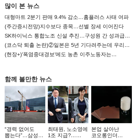
많이 본 뉴스
대형마트 2분기 판매 9.4% 감소…홈플러스 사태 여파
(주간증시전망)지수보다 종목…선별 장세 이어진다
SK하이닉스 통합노조 신설 추진…구성원 간 성과급
불만 확산
(코스닥 퇴출 논란)②일본은 5년 기다려주는데 우리는
당장 퇴출?…시간만으론 부족한 코스닥 구하기
(현장+)'폭염중대경보'에도 농촌 이주노동자는
강행군…'야외작업 중지' 권고도 무시
함께 볼만한 뉴스
“경력 없어도
최태원, 노소영에
본업 살아난
뽑는다”…삼성
1조 지급?…
코오롱인더