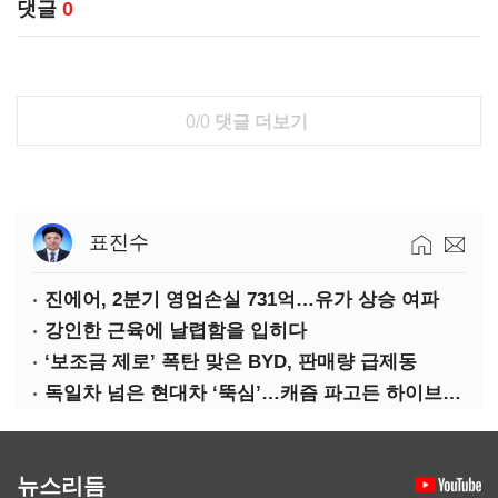
댓글
0
0/0
댓글 더보기
표진수
진에어, 2분기 영업손실 731억…유가 상승 여파
강인한 근육에 날렵함을 입히다
‘보조금 제로’ 폭탄 맞은 BYD, 판매량 급제동
독일차 넘은 현대차 ‘뚝심’…캐즘 파고든 하이브리드 역전극
뉴스리듬