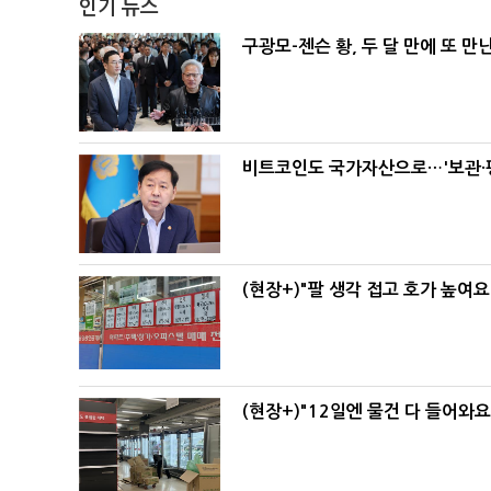
인기 뉴스
구광모-젠슨 황, 두 달 만에 또 만
비트코인도 국가자산으로…'보관·평
(현장+)"팔 생각 접고 호가 높여요
(현장+)"12일엔 물건 다 들어와