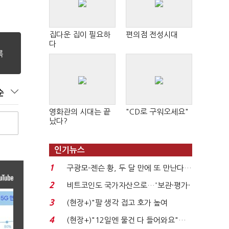
집다운 집이 필요하
편의점 전성시대
다
순
영화관의 시대는 끝
"CD로 구워오세요"
났다?
인기뉴스
1
구광모-젠슨 황, 두 달 만에 또 만난다…
로봇·AI 등 논...
2
비트코인도 국가자산으로…'보관·평가·
처분' 기준은 ...
3
(현장+)"팔 생각 접고 호가 높여
요"…'덜 똘똘한 한 채' 20...
4
(현장+)"12일엔 물건 다 들어와요"…