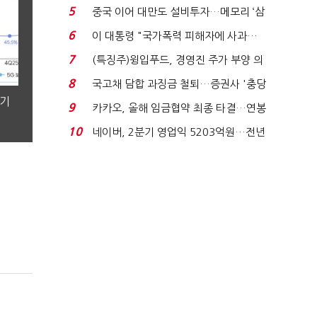
빈 매대 채우며 문 연 ...
5
중국 이어 대만도 설비투자…메모리 ‘삼
국전쟁’
6
이 대통령 "국가폭력 피해자에 사과…
적극적 조사로 진...
7
(특징주)윙입푸드, 경영진 주가 부양 의
지에 상한가...
8
국고채 담합 과징금 철퇴…증권사 '충당
분기
금 폭탄' 우려...
9
카카오, 올해 임금협약 최종 타결…연봉
6.3% 인상·격려...
10
네이버, 2분기 영업익 5203억원…전년
비 0.2% 감소...