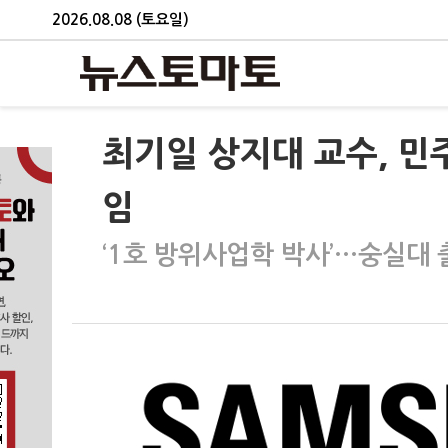
2026.08.08 (토요일)
최기일 상지대 교수, 민
임
‘1호 방위사업학 박사’…숭실대