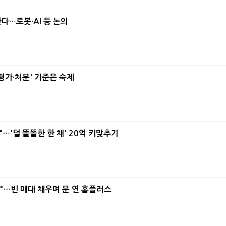
난다…로봇·AI 등 논의
가·처분' 기준은 숙제
"…'덜 똘똘한 한 채' 20억 키맞추기
요"…빈 매대 채우며 문 연 홈플러스