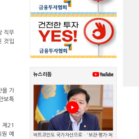
장 직무
된 것입
뉴스리듬
안을 가
방안보특
 제21
의원 예
비트코인도 국가자산으로…'보관·평가·처