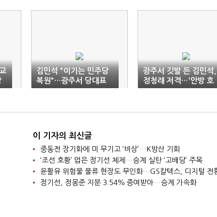
교
김민석 "이기는 민주당
광주서 깃발 든 김민석,
장
복원"…광주서 당대표
정청래 저격…'안방 호
출마 선언(전문)
남' 쟁탈전 돌입
이 기자의 최신글
중동전 장기화에 미 무기고 ‘비상’…K방산 기회
‘조선 호황’ 업은 정기선 체제…승계 실탄 ‘고배당’ 주목
윤활유 위험물 물류 현장도 무인화…GS칼텍스, 디지털 전
정기선, 정몽준 지분 3.54％ 증여받아…승계 가속화