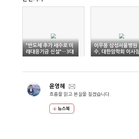
"반도체 추가 세수로 미
이우용 삼성서울병원 
래대응기금 신설"…3대
수, 대한암학회 이사
메가프로젝트 속도전
취임
윤영혜
흐름을 읽고 본질을 짚겠습니다.
뉴스북