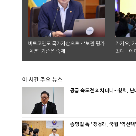
비트코인도 국가자산으로…'보관·평가
카카오, 
·처분' 기준은 숙제
최대…에이
이 시간 주요 뉴스
공급 속도전 외치더니…황희, 난
송영길 측 "정청래, 국힘 '역선