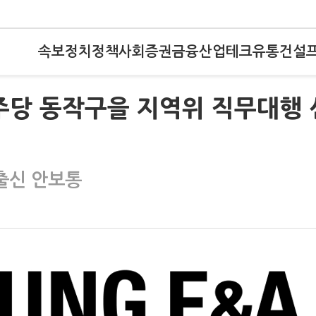
속보
정치
정책
사회
증권
금융
산업
테크
유통
건설
주당 동작구을 지역위 직무대행 
 출신 안보통