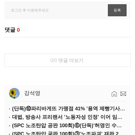
댓글
0
0/0
댓글 더보기
강석영
(단독)⑩파리바게뜨 가맹점 41% '용역 제빵기사 없어'…고용불안 속 브랜드가치도 '흔들'
대법, 방송사 프리랜서 '노동자성 인정' 이어 임금차별 '제동'
(SPC 노조탄압 공판 100회)⑥(단독)'허영인 수사기밀 유출' 임원, 출소하자 '억대 연봉' 고문으로
(SPC 노조탄압 공판 100회)③'노조파괴' 재판 2년 만의 증언…파리바게뜨 지회장 "허영인에 엄벌을"