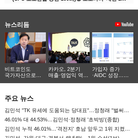
뉴스리듬
비트코인도
카카오, 2분기
가입자 증가
국가자산으로…'
매출·영업익 역대
·AIDC 성장…
보관·평가·처분'
최대…에이전트
SKT 2분기 성장
기준은 숙제
AI 수익화 관건
본궤도
주요 뉴스
김민석 "TK 유세에 도움되는 당대표"…정청래 "벌써
대표된 양 당직 배분"
46.01% 대 44.53%…김민석·정청래 '초박빙'(종합)
김민석 누적 46.01%…'격전지' 호남 앞두고 1위 지켰다