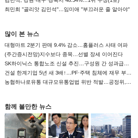
(2보)
김민석, 강원·대구·경북서 48.54%…1위 수성(1보)
최민희 "골리앗 김민석"…임미애 "부끄러운 줄 알아야"
많이 본 뉴스
대형마트 2분기 판매 9.4% 감소…홈플러스 사태 여파
(주간증시전망)지수보다 종목…선별 장세 이어진다
SK하이닉스 통합노조 신설 추진…구성원 간 성과급
불만 확산
건설 한계기업 5년 새 3배↑…PF·주택 침체에 재무 부담
확대
농협하나로유통 대규모유통업법 위반 적발…공정위,
과징금 4억6200만원 부과
함께 볼만한 뉴스