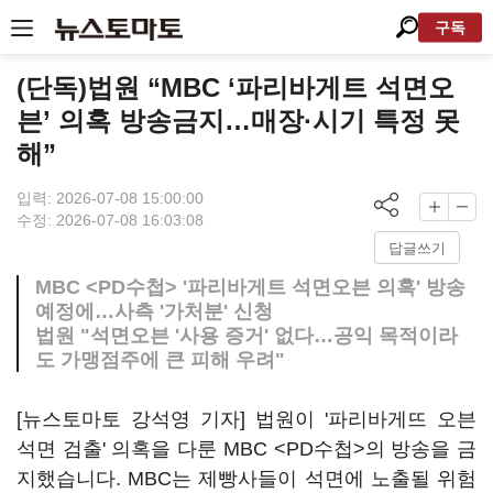
구독
(단독)법원 “MBC ‘파리바게트 석면오
븐’ 의혹 방송금지…매장·시기 특정 못
해”
입력: 2026-07-08 15:00:00
수정: 2026-07-08 16:03:08
답글쓰기
MBC <PD수첩> '파리바게트 석면오븐 의혹' 방송
예정에…사측 '가처분' 신청
법원 "석면오븐 '사용 증거' 없다…공익 목적이라
도 가맹점주에 큰 피해 우려"
[뉴스토마토 강석영 기자] 법원이 '파리바게뜨 오븐
석면 검출' 의혹을 다룬 MBC <PD수첩>의 방송을 금
지했습니다. MBC는 제빵사들이 석면에 노출될 위험