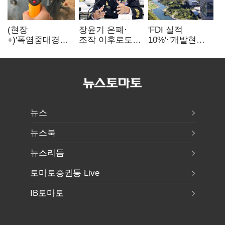
(현장
장윤기 은폐·
'FDI 실적
+)'폭염중대경보'
조작 이후로도
10%'·'개발현안
에도 농촌
정보유출·
산적'…
이주노동자는
내부비위…경찰
인천경제청장
강행군…'야외작
신뢰는 어디에
구원투수 찾기
업 중지' 권고도
무시
뉴스
뉴스북
뉴스리듬
토마토증권통 Live
IB토마토