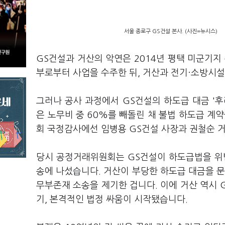
서울 종로구 GS건설 본사. (사진=뉴시스)
GS건설과 거산의 악연은 2014년 평택 미군기지
부로부터 사업을 수주한 뒤, 거산과 전기·소방시설
그러나 공사 과정에서 GS건설의 하도급 대금 '
은 노무비 중 60%를 빼돌린 채 불법 하도급 계
회 국정감사에선 임병용 GS건설 사장과 권철순 
당시 공정거래위원회는 GS건설이 하도급법을 위
송에 나섰습니다. 거산이 부당한 하도급 대금을 문
무부존재 소송을 제기한 겁니다. 이에 거산 역시
기, 본격적인 법정 싸움이 시작됐습니다.