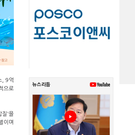
, 9억
뉴스리듬
한적으로
갑질'을
 벌이며