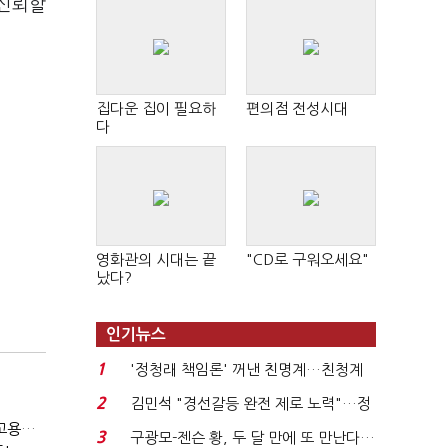
 신뢰할
집다운 집이 필요하
편의점 전성시대
다
영화관의 시대는 끝
"CD로 구워오세요"
났다?
인기뉴스
1
'정청래 책임론' 꺼낸 친명계…친청계
는 추가투표 때리기...
2
김민석 "경선갈등 완전 제로 노력"…정
(단독)⑩파리바게뜨 가맹점 41% '용역 제빵기사 없어'…고용불안 속 브랜드가치도 '흔들'
청래 "반명 공세 사...
3
구광모-젠슨 황, 두 달 만에 또 만난다…