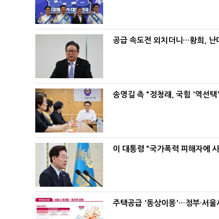
공급 속도전 외치더니…황희, 난
송영길 측 "정청래, 국힘 '역선
이 대통령 "국가폭력 피해자에 
주택공급 '동상이몽'…정부·서울시