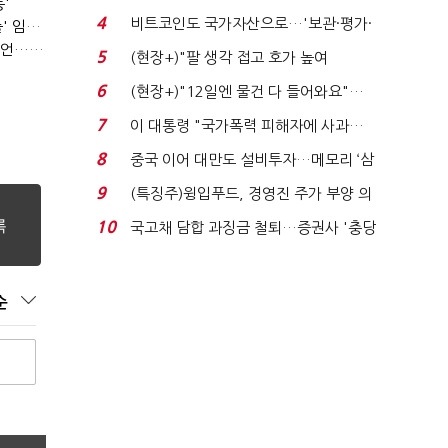
'
로봇·AI 등 논...
4
비트코인도 국가자산으로…'보관·평가·
(SPC 노조탄압 공판 100회)⑥(단독)'허영인 수사기밀 유출' 임원, 출소하자 '억대 연봉' 고문으로
처분' 기준은 ...
(SPC 노조탄압 공판 100회)③'노조파괴' 재판 2년 만의 증언…파리바게뜨 지회장 "허영인에 엄벌을"
5
(현장+)"팔 생각 접고 호가 높여
요"…'덜 똘똘한 한 채' 20...
6
(현장+)"12일엔 물건 다 들어와요"…
빈 매대 채우며 문 연 ...
7
이 대통령 "국가폭력 피해자에 사과…
적극적 조사로 진...
8
중국 이어 대만도 설비투자…메모리 ‘삼
국전쟁’
9
(특징주)윙입푸드, 경영진 주가 부양 의
지에 상한가...
10
국고채 담합 과징금 철퇴…증권사 '충당
금 폭탄' 우려...
순