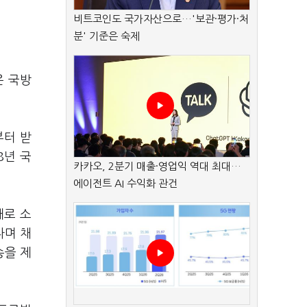
비트코인도 국가자산으로…'보관·평가·처
분' 기준은 숙제
은 국방
부터 받
8년 국
카카오, 2분기 매출·영업익 역대 최대…
.
에이전트 AI 수익화 관건
대로 소
다며 채
송을 제