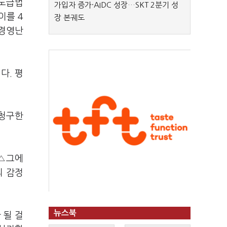
하도급법
가입자 증가·AIDC 성장…SKT 2분기 성
이를 4
장 본궤도
 경영난
다. 평
 청구한
 △그에
의 감정
뉴스북
 될 걸