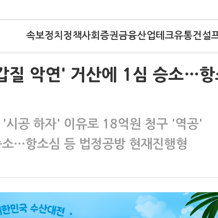
속보
정치
정책
사회
증권
금융
산업
테크
유통
건설
 갑질 악연' 거산에 1심 승소…
 '시공 하자' 이유로 18억원 청구 '역공'
 승소…항소심 등 법정공방 현재진행형