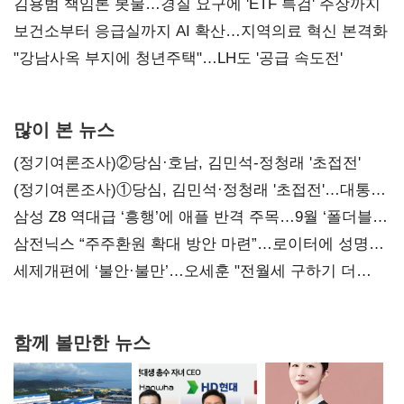
김용범 책임론 봇물…경질 요구에 'ETF 특검' 주장까지
보건소부터 응급실까지 AI 확산…지역의료 혁신 본격화
"강남사옥 부지에 청년주택"…LH도 '공급 속도전'
많이 본 뉴스
(정기여론조사)②당심·호남, 김민석-정청래 '초접전'
(정기여론조사)①당심, 김민석·정청래 '초접전'…대통령
지지도 '50% 아래로'(종합)
삼성 Z8 역대급 ‘흥행’에 애플 반격 주목…9월 ‘폴더블
대전’
삼전닉스 “주주환원 확대 방안 마련”…로이터에 성명
보내
세제개편에 ‘불안·불만’…오세훈 "전월세 구하기 더
힘들어질 것"
함께 볼만한 뉴스