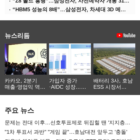
“Z8 폴드 흥행”…삼성전자, 사전예약자 개통 31일까지 연장
“HBM5 성능의 8배”…삼성전자, 차세대 3D 메모리 ‘zHBM’ 공개
뉴스리듬
카카오, 2분기
가입자 증가
배터리 3사, 호남
매출·영업익 역대
·AIDC 성장…
ESS 시장서
최대…에이전트
SKT 2분기 성장
‘격돌’
AI 수익화 관건
본궤도
주요 뉴스
문제는 전대 이후…선호투표제로 뒤집힐 땐 '지지층
불복'
"1차 투표서 과반" "게임 끝"…호남대전 앞두고 '충돌'