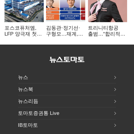
포스코퓨처엠,
김동관·정기선·
트리니티항공
LFP 양극재 첫
구형모…재계,
출범…“합리적
대규모 공급…
1980년대생
가격·기대 이상
ESS 시장 공략
전성시대
서비스로 승부”
뉴스
뉴스북
뉴스리듬
토마토증권통 Live
IB토마토