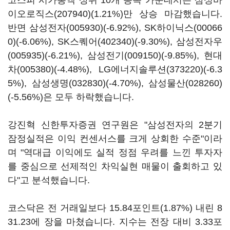
코스피 시가총액 상위 10개 종목 가운데서는
삼성바
이오로직스(207940)
(1.21%)만 상승 마감했습니다.
반면
삼성전자(005930)
(-6.92%),
SK하이닉스(00066
0)
(-6.06%),
SK스퀘어(402340)
(-9.30%),
삼성전자우
(005935)
(-6.21%),
삼성전기(009150)
(-9.85%),
현대
차(005380)
(-4.48%),
LG에너지솔루션(373220)
(-6.3
5%),
삼성생명(032830)
(-4.70%),
삼성물산(028260)
(-5.56%)은 모두 하락했습니다.
강진혁 신한투자증권 연구원은 "삼성전자의 2분기
잠정실적은 이익 컨센서스를 크게 상회한 수준"이라
며 "역대급 이익에도 실적 정점 우려를 느낀 투자자
를 중심으로 선제적인 차익실현 매물이 출회하고 있
다"고 분석했습니다.
코스닥은 전 거래일보다 15.84포인트(1.87%) 내린 8
31.23에 장을 마쳤습니다. 지수는 전장 대비 3.33포