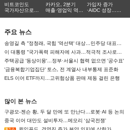
비트코인도
카카오, 2분기
가입자 증가
국가자산으로…'
매출·영업익 역대
·AIDC 성장…
보관·평가·처분'
최대…에이전트
SKT 2분기 성장
기준은 숙제
AI 수익화 관건
본궤도
주요 뉴스
송영길 측 "정청래, 국힘 '역선택' 대상…민주당 대표로
총선 지휘 못해"
이 대통령 "국가폭력 피해자에 사과…적극적 조사로
진실 밝혀야"
주택공급 '동상이몽'…정부·서울시 협력 없으면 '공수표'
'금융복합기업집단' 토스, 전 계열사 내부통제 표준화
ELS 이어 ETF까지…고위험상품 판매 제동 걸린 은행
많이 본 뉴스
구광모-젠슨 황, 두 달 만에 또 만난다…로봇·AI 등 논의
중국 이어 대만도 설비투자…메모리 ‘삼국전쟁’
윙입푸드, 경영진 주가 부양 의지에 상한가