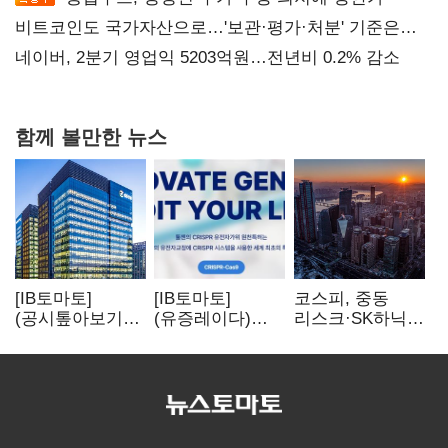
비트코인도 국가자산으로…'보관·평가·처분' 기준은
숙제
네이버, 2분기 영업익 5203억원…전년비 0.2% 감소
함께 볼만한 뉴스
[IB토마토]
[IB토마토]
코스피, 중동
(공시톺아보기)
(유증레이다)
리스크·SK하닉
수주 공시, 왜
툴젠, 조달액
5% 급락에
바로 매출로
3분의 1 토막…
뒷걸음
잡히지 않을까
특허소송
비용부터 챙긴다