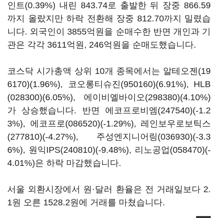
인트(0.39%) 내린 843.74로 출발한 뒤 장중 866.59
까지 올랐지만 하락 전환해 장중 812.70까지 밀렸습
니다. 외국인이 3855억원을 순매수한 반면 개인과 기
관은 각각 3611억원, 246억원을 순매도했습니다.
코스닥 시가총액 상위 10개 종목에서는
알테오젠(19
6170)
(1.96%),
코오롱티슈진(950160)
(6.91%),
HLB
(028300)
(6.05%),
에이비엘바이오(298380)
(4.10%)
가 상승했습니다. 반면
에코프로비엠(247540)
(-1.2
3%),
에코프로(086520)
(-1.29%),
레인보우로보틱스
(277810)
(-4.27%),
주성엔지니어링(036930)
(-3.3
6%),
원익IPS(240810)
(-9.48%),
리노공업(058470)
(-
4.01%)은 하락 마감했습니다.
서울 외환시장에서 원·달러 환율은 전 거래일보다 2.
1원 오른 1528.2원에 거래를 마쳤습니다.