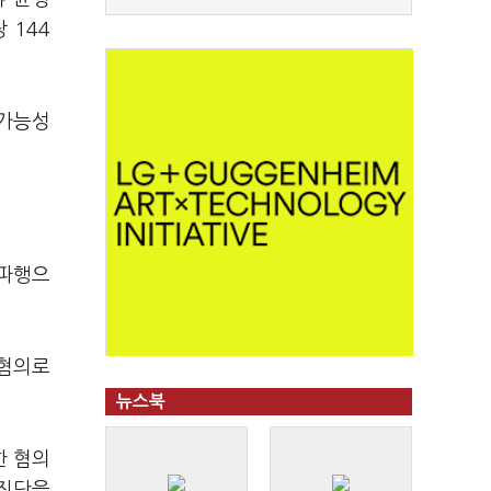
 144
 가능성
 파행으
 혐의로
뉴스북
한 혐의
 진단을