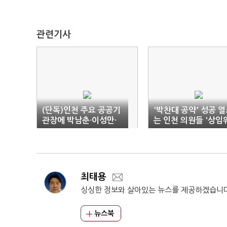
관련기사
(단독)인천 주요 공공기
'박찬대 공약' 성공 
관장에 박남춘·이성만·
는 인천 의원들 '상임
윤관석·고남석 등 물망
고차방정식'
최태용
싱싱한 정보와 살아있는 뉴스를 제공하겠습니
뉴스북