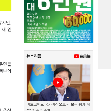
받지만,
 새 인
뉴스리듬
 주민들
집행부의
비트코인도 국가자산으로…'보관·평가·처
에 충실
분' 기준은 숙제