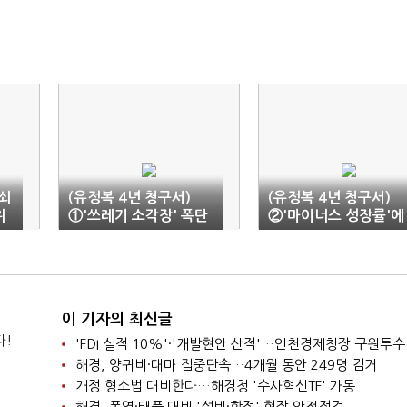
열쇠
(유정복 4년 청구서)
(유정복 4년 청구서)
위
①'쓰레기 소각장' 폭탄
②'마이너스 성장률'에
돌리다 자초한 150억
지방채만 2조…공기업
낭비
부채는 7조
이 기자의 최신글
다!
'FDI 실적 10%'·'개발현안 산적'…인천경제청장 구원투수
해경, 양귀비·대마 집중단속…4개월 동안 249명 검거
개정 형소법 대비한다…해경청 '수사혁신TF' 가동
해경, 폭염·태풍 대비 '설비·함정' 현장 안전점검