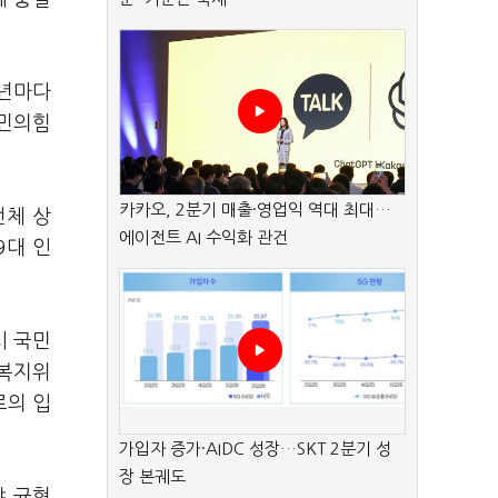
1년마다
국민의힘
카카오, 2분기 매출·영업익 역대 최대…
전체 상
에이전트 AI 수익화 관건
9대 인
시 국민
화복지위
로의 입
가입자 증가·AIDC 성장…SKT 2분기 성
장 본궤도
야 균형