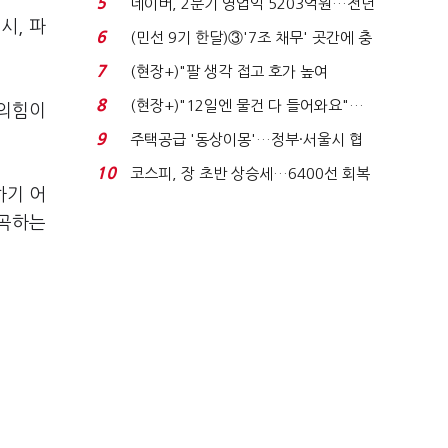
5
네이버, 2분기 영업익 5203억원…전년
시, 파
비 0.2% 감소...
6
(민선 9기 한달)③'7조 채무' 곳간에 충
격…추미애, 20년...
7
(현장+)"팔 생각 접고 호가 높여
요"…'덜 똘똘한 한 채' 20...
8
(현장+)"12일엔 물건 다 들어와요"…
민의힘이
빈 매대 채우며 문 연 ...
9
주택공급 '동상이몽'…정부·서울시 협
력 없으면 '공수표'...
10
코스피, 장 초반 상승세…6400선 회복
하기 어
시도
왜곡하는