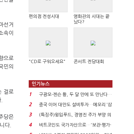
편의점 전성시대
영화관의 시대는 끝
났다?
 마선거
무소속이
영향으로
"CD로 구워오세요"
콘서트 전당대회
 국민의
인기뉴스
는 걸로
1
구광모-젠슨 황, 두 달 만에 또 만난다…
.
로봇·AI 등 논...
2
중국 이어 대만도 설비투자…메모리 ‘삼
국전쟁’
3
(특징주)윙입푸드, 경영진 주가 부양 의
민주당은
지에 상한가...
4
습니다.
비트코인도 국가자산으로…'보관·평가·
처분' 기준은 ...