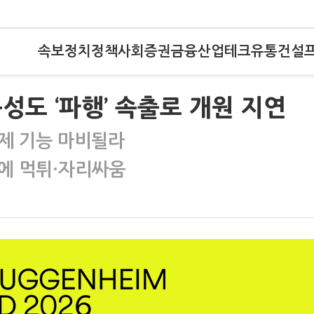
속보
정치
정책
사회
증권
금융
산업
테크
유통
건설
성도 ‘파행’ 속출로 개원 지연
제 기능 마비될라
에 먹튀·자리싸움