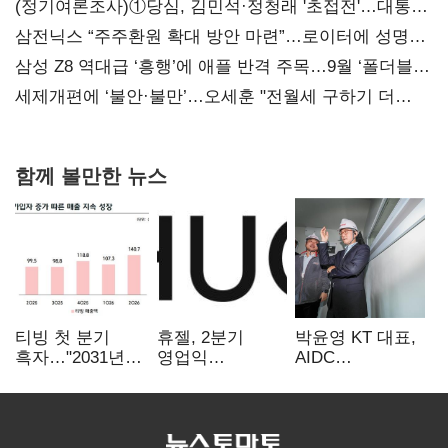
(정기여론조사)①당심, 김민석·정청래 '초접전'…대통령
지지도 '50% 아래로'(종합)
삼전닉스 “주주환원 확대 방안 마련”…로이터에 성명
보내
삼성 Z8 역대급 ‘흥행’에 애플 반격 주목…9월 ‘폴더블
대전’
세제개편에 ‘불안·불만’…오세훈 "전월세 구하기 더
힘들어질 것"
함께 볼만한 뉴스
티빙 첫 분기
휴젤, 2분기
박윤영 KT 대표,
흑자…"2031년까
영업익
AIDC
지 KBO 독점,
560억원…전년비
현장경영…"AX
웨이브 합병도
1% 하락
플랫폼 핵심
속도"
인프라로
키운다"