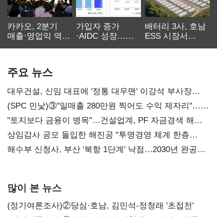
카카오, 2분기
가입자 증가
배터리 3사, 호남
매출·영업익 역대
·AIDC 성장…
ESS 시장서
최대…에이전트
SKT 2분기 성장
‘격돌’
AI 수익화 관건
본궤도
주요 뉴스
대우건설, 신임 대표에 '정통 대우맨' 이강석 부사장
내정
(SPC 민낯)③"일매출 280만원 찍어도 수익 제자리"…
점주 울리는 '상시 할인'
"토지보다 금융이 병목"…건설업계, PF 자금경색 해소
목소리
상임감사 공모 돌입한 해진공 "투명경영 체계 한층
강화"
해수부 신청사, 부산 '북항 1단계' 낙점…2030년 완공
목표
많이 본 뉴스
(정기여론조사)②당심·호남, 김민석-정청래 '초접전'