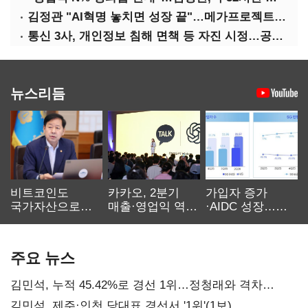
김정관 "AI혁명 놓치면 성장 끝"…메가프로젝트·메가특구 속도전
통신 3사, 개인정보 침해 면책 등 자진 시정…공정위 "이용자 권리 강화"
뉴스리듬
비트코인도
카카오, 2분기
가입자 증가
국가자산으로…'
매출·영업익 역대
·AIDC 성장…
보관·평가·처분'
최대…에이전트
SKT 2분기 성장
기준은 숙제
AI 수익화 관건
본궤도
주요 뉴스
김민석, 누적 45.42%로 경선 1위…정청래와 격차
0.86%p(2보)
김민석, 제주·인천 당대표 경선서 '1위'(1보)