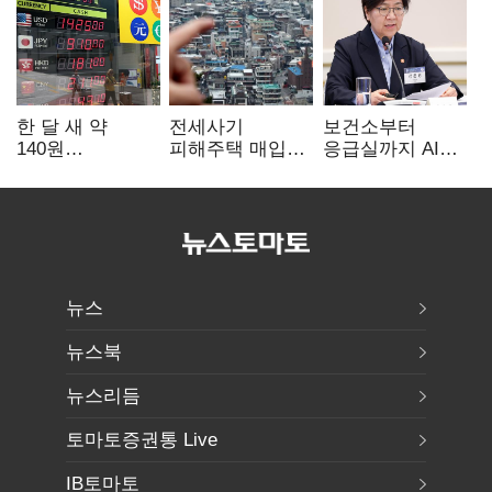
한 달 새 약
전세사기
보건소부터
140원
피해주택 매입
응급실까지 AI
급락…'역대급
1만호 돌파…
확산…지역의료
엔저'에 원화
누적 피해자
혁신 본격화
변곡점
4만278명
뉴스
뉴스북
뉴스리듬
토마토증권통 Live
IB토마토