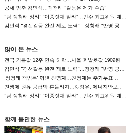
공세 멈춘 김민석…정청래 "갈등은 제가 수습"
"팀 정청래 정리" "이중잣대 말라"…민주 최고위원 계파
다툼 격화
김민석 "경선갈등 완전 제로 노력"…정청래 "반명 공세
사과부터"
많이 본 뉴스
전국 기름값 12주 연속 하락…서울 휘발윳값 1909원
김민석 "경선갈등 완전 제로 노력"…정청래 "반명 공세
사과부터"
'정청래 책임론' 꺼낸 친명계…친청계는 추가투표
때리기
전쟁에 원유 공급망 흔들리자…K-정유, 에너지안보
핵심으로 재부상
"팀 정청래 정리" "이중잣대 말라"…민주 최고위원 계파
다툼 격화
함께 볼만한 뉴스