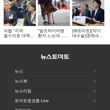
의협 “지역·
“알츠하이머병
[IB토마토](약가
필수의료 대책
환자 느는데…
대수술)③제네릭
지체”…늦어지는
적극 치료개입
14개 넘으면 약값
의료개혁에 현장
시급”
'뚝'…등재전략
불만
혼선
뉴스
뉴스북
뉴스리듬
토마토증권통 Live