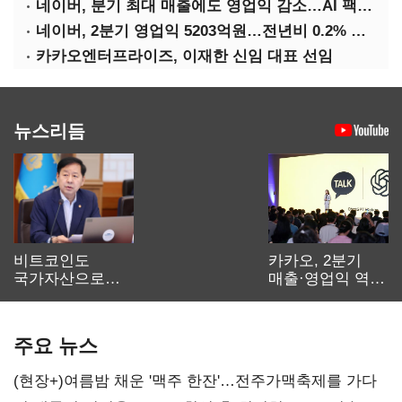
네이버, 분기 최대 매출에도 영업익 감소…AI 팩토리 속도
네이버, 2분기 영업익 5203억원…전년비 0.2% 감소
카카오엔터프라이즈, 이재한 신임 대표 선임
뉴스리듬
비트코인도
카카오, 2분기
국가자산으로…'
매출·영업익 역대
보관·평가·처분'
최대…에이전트
기준은 숙제
AI 수익화 관건
주요 뉴스
(현장+)여름밤 채운 '맥주 한잔'…전주가맥축제를 가다