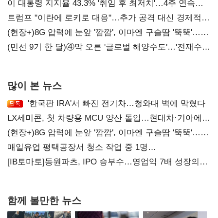
이 대통령 지지율 43.3% '취임 후 최저치'…4주 연속
'하락'
트럼프 "이란에 로키로 대응"…추가 공격 대신 경제적
압박 시사
(현장+)8G 압력에 눈앞 '깜깜', 이마엔 구슬땀 '뚝뚝'…
화려한 에어쇼 뒤 땀방울
(민선 9기 한 달)④막 오른 '글로벌 해양수도'…'전재수
리더십' 시험대
많이 본 뉴스
'한국판 IRA'서 빠진 전기차…청와대 벽에 막혔다
LX세미콘, 첫 차량용 MCU 양산 돌입…현대차·기아에
공급
(현장+)8G 압력에 눈앞 '깜깜', 이마엔 구슬땀 '뚝뚝'…
화려한 에어쇼 뒤 땀방울
매일유업 평택공장서 청소 작업 중 1명
사망…"안전관리체계 재점검"
[IB토마토]동원파츠, IPO 승부수…영업익 7배 성장의
이면은 고객 편중
함께 볼만한 뉴스