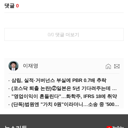
댓글
0
0/0
댓글 더보기
이재영
삼립, 실적·거버넌스 부실에 PBR 0.7배 추락
(코스닥 퇴출 논란)②일본은 5년 기다려주는데 우리는 당장 퇴출?…시간만으론 부족한 코스닥 구하기
"영업이익이 흔들린다"…화학주, IFRS 18에 취약
(단독)법원엔 "가치 0원"이라더니…소송 중 '500원 유증' 강행한 라인게임즈
뉴스리듬