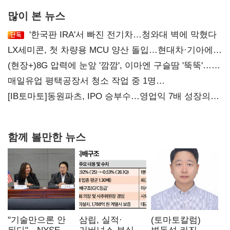
많이 본 뉴스
'한국판 IRA'서 빠진 전기차…청와대 벽에 막혔다
LX세미콘, 첫 차량용 MCU 양산 돌입…현대차·기아에
공급
(현장+)8G 압력에 눈앞 '깜깜', 이마엔 구슬땀 '뚝뚝'…
화려한 에어쇼 뒤 땀방울
매일유업 평택공장서 청소 작업 중 1명
사망…"안전관리체계 재점검"
[IB토마토]동원파츠, IPO 승부수…영업익 7배 성장의
이면은 고객 편중
함께 볼만한 뉴스
"기술만으론 안
삼립, 실적·
(토마토칼럼)