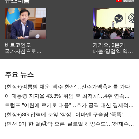
비트코인도
카카오, 2분기
국가자산으로…'
매출·영업익 역대
보관·평가·처분'
최대…에이전트
기준은 숙제
AI 수익화 관건
주요 뉴스
(현장+)여름밤 채운 '맥주 한잔'…전주가맥축제를 가다
이 대통령 지지율 43.3% '취임 후 최저치'…4주 연속
'하락'
트럼프 "이란에 로키로 대응"…추가 공격 대신 경제적
압박 시사
(현장+)8G 압력에 눈앞 '깜깜', 이마엔 구슬땀 '뚝뚝'…
화려한 에어쇼 뒤 땀방울
(민선 9기 한 달)④막 오른 '글로벌 해양수도'…'전재수
리더십' 시험대