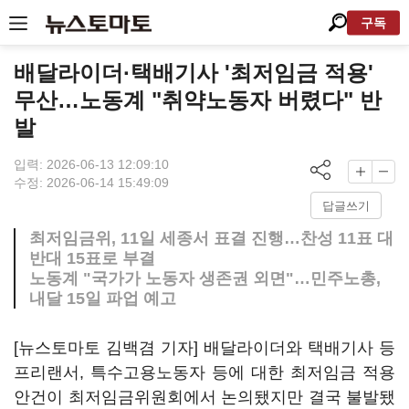
구독
배달라이더·택배기사 '최저임금 적용'
무산…노동계 "취약노동자 버렸다" 반
발
입력: 2026-06-13 12:09:10
수정: 2026-06-14 15:49:09
답글쓰기
최저임금위, 11일 세종서 표결 진행…찬성 11표 대
반대 15표로 부결
노동계 "국가가 노동자 생존권 외면"…민주노총,
내달 15일 파업 예고
[뉴스토마토 김백겸 기자] 배달라이더와 택배기사 등
프리랜서, 특수고용노동자 등에 대한 최저임금 적용
안건이 최저임금위원회에서 논의됐지만 결국 불발됐