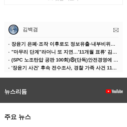
김백겸
장윤기 은폐·조작 이후로도 정보유출·내부비위…경찰 신뢰는 어디에
"마무리 단계"라더니 또 지연…'11개월 표류' 김병기 수사
(SPC 노조탄압 공판 100회)⑧(단독)안전경영에 '천억' 투자했다던 SPC…'산재' 다시 늘었다
'장윤기 사건' 후속 전수조사, 경찰 가족 사건 117건…"44건 이관"
뉴스리듬
주요 뉴스