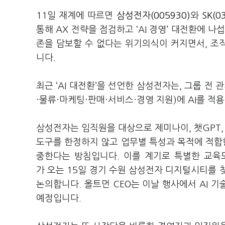
11
일 재계에 따르면
삼성전자(005930)
와
SK(0
통해
AX
전략을 점검하고
‘AI
경영
’
대전환에 나
존을 담보할 수 없다는 위기의식이 커지면서
,
조
니다
.
최근 ‘AI
대전환
’
을 선언한 삼성전자는,
그룹 전 
·물류·마케팅·판매·서비스·경영 지원
)
에
AI
를 적
삼성전자는 임직원을 대상으로 제미나이
,
챗
GPT
도구를 한정하지 않고 업무별 특성과 목적에 적
중한다는 방침입니다
.
이를 계기로 특별한 교육
가
오는
15
일 경기 수원 삼성전자 디지털시티를 
논의합니다
.
올트먼
CEO
는 이날 행사에서
AI
기
예정입니다
.