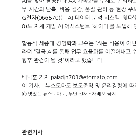
AI
를 찾아 경영진과
AX
가속화를 주제로 논의하
무 시간의 단축
,
비용 절감
,
품질 관리 등 현장 주
G전자(066570)
는
AI
데이터 분석 시스템
‘
찾다
’
0)
도 자체 개발
AI
어시스턴트
‘
하이디
’
를 도입해
황용식 세종대 경영학과 교수는
“AI
는 비용이 아
라며
“
결국
AI
를 통해 업무 효율화를 이끌어내고
향후 관건이 될 것
”
이라고 했습니다
.
배덕훈 기자 paladin703@etomato.com
이 기사는 뉴스토마토 보도준칙 및 윤리강령에 따
ⓒ 맛있는 뉴스토마토, 무단 전재 - 재배포 금지
관련기사