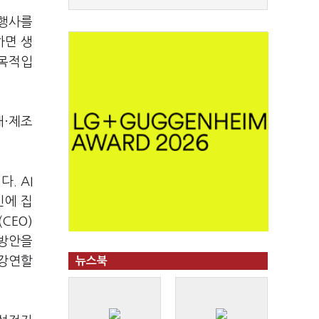
 행사를
하면 생
 목적입
매·제조
니다
. AI
신에 집
(CEO)
 방안을
 강연할
뉴스북