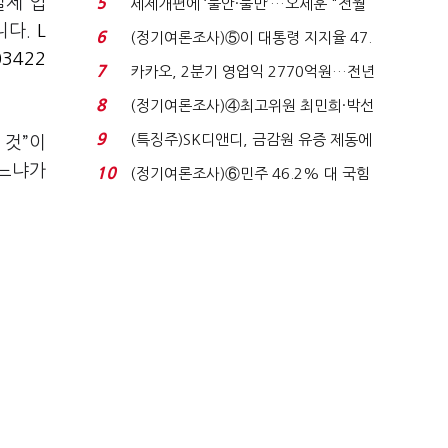
실제 업
5
세제개편에 ‘불안·불만’…오세훈 "전월
세 구하기 더 ...
니다
.
L
6
(정기여론조사)⑤이 대통령 지지율 47.
3422
7%…일주일 만에 ...
7
카카오, 2분기 영업익 2770억원…전년
비 36% 증가...
8
(정기여론조사)④최고위원 최민희·박선
원 '양강'…서미...
9
(특징주)SK디앤디, 금감원 유증 제동에
 것
”
이
장 초반 상한가...
하느냐가
10
(정기여론조사)⑥민주 46.2% 대 국힘
31.0%…오차범위 밖 ...