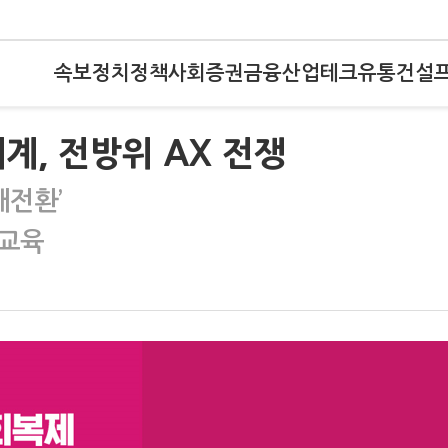
속보
정치
정책
사회
증권
금융
산업
테크
유통
건설
계, 전방위 AX 전쟁
대전환’
 교육