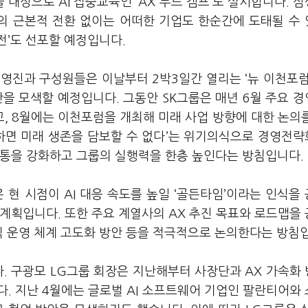
을 대상으로
AI
집중교육인
‘AX
부트 캠프
’
도 실시합니다
.
삼
의 근본적 전환 없이는 어떠한 기업도 한순간에 도태될 수
전
’
도 선포할 예정입니다
.
경영진과 구성원들은 이날부터
2
박
3
일간 열리는
‘
뉴 이천포
안을 모색할 예정입니다
.
그동안
SK
그룹은 매년
6
월 주요 
고
, 8
월에는 이천포럼을 개최해 미래 사업 방향에 대한 논의
하면 미래 생존을 담보할 수 없다
’
는 위기의식으로 경영전략
소통을 강화하고 그룹의 실행력을 한층 높인다는 방침입니다
.
은 현 시점이
AI
대응 속도를 높일
‘
골든타임
’
이라는 인식을
 계획입니다
.
또한 주요 계열사의
AX
추진 목표와 로드맵을
 운영 체계 고도화 방안 등을 적극적으로 논의한다는 방침
다
.
구광모
LG
그룹 회장은 지난해부터 사장단과
AX
가속화
다
.
지난
4
월에는 글로벌
AI
소프트웨어 기업인 팔란티어와