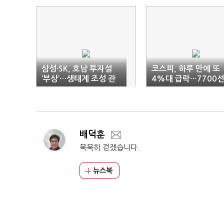
삼성·SK, 호남 투자설
코스피, 하루 만에 또
‘부상’…생태계 조성 관
4%대 급락…7700
건
까지 후퇴
배덕훈
묵묵히 걷겠습니다.
뉴스북