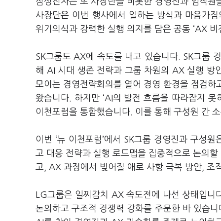
삼성전자는 또 사장단을 비롯한 경영진과 임직원
사장단은 이번 행사에서 일하는 방식과 마음가짐
위기의식과 강력한 실행 의지를 담은 공동
‘AX
비
SK
그룹도
AX
에 속도를 내고 있습니다
. SK
그룹 
해
AI
시대 생존 전략과 그룹 차원의
AX
실행 방
모이는 경영전략회의를 열어 경영 환경을 점검하
왔습니다
.
하지만
‘AI
의 발전 흐름을 따라잡지 못
이천포럼을 통합했습니다
.
이를 통해 구성원 간 
이번
‘
뉴 이천포럼
’
에서
SK
그룹 경영진과 구성원
고 대응 전략과 실행 로드맵을 집중적으로 논의할
고
, AX
과정에서 빚어질 애로 사항 극복 방안
,
조직
LG
그룹은 일찌감치
AX
속도전에 나선 상태입니
논의하고 구조적 경쟁력 강화를 주문한 바 있습니