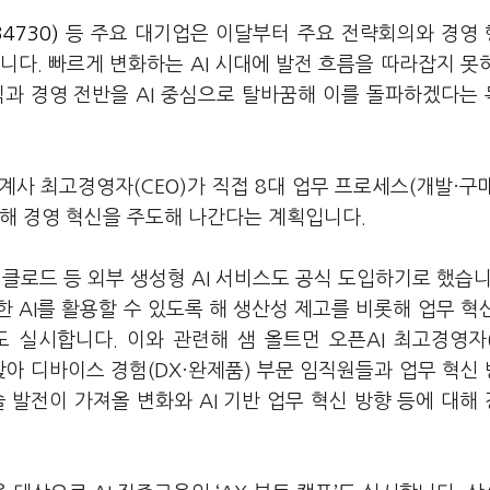
34730)
등 주요 대기업은 이달부터 주요 전략회의와 경영
섭니다
.
빠르게 변화하는
AI
시대에 발전 흐름을 따라잡지 못
직과 경영 전반을
AI
중심으로 탈바꿈해 이를 돌파하겠다는
관계사 최고경영자
(CEO)
가 직접
8
대 업무 프로세스
(
개발·구
용해 경영 혁신을 주도해 나간다는 계획입니다
.
,
클로드 등 외부 생성형
AI
서비스도 공식 도입하기로 했습
합한
AI
를 활용할 수 있도록 해 생산성 제고를 비롯해 업무 혁
도 실시합니다
. 이와 관련해
샘 올트먼 오픈
AI
최고경영자
찾아 디바이스 경험
(DX
·완제품
)
부문 임직원들과 업무 혁신
술 발전이 가져올 변화와
AI
기반 업무 혁신 방향 등에 대해