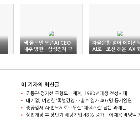
샘 올트먼 오픈AI CEO
자율운항 넘어 에이전
선
내주 방한…삼성전자 구
AI로…조선·해운 ‘AX 
성원 대상 강연
신’ 속도
이 기자의 최신글
김동관·정기선·구형모…재계, 1980년대생 전성시대
대기업, 여전한 ‘족벌경영’…총수 일가 407명 등기임원
중공업서 AI·반도체로…두산 ‘체질개선’ 남은 과제는