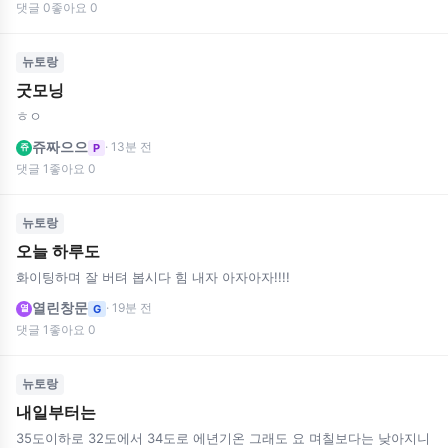
댓글 0
좋아요 0
뉴토랑
굿모닝
ㅎㅇ
쥬짜으으
· 13분 전
P
쥬
댓글 1
좋아요 0
뉴토랑
오늘 하루도
화이팅하며 잘 버텨 봅시다 힘 내자 아자아자!!!!
열린창문
· 19분 전
G
열
댓글 1
좋아요 0
뉴토랑
내일부터는
35도이하로 32도에서 34도로 에년기온 그래도 요 며칠보다는 낮아지니