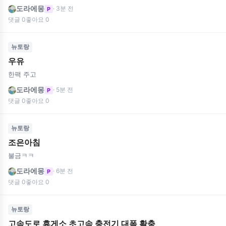
도라에몽
· 3분 전
P
댓글 0
좋아요 0
뉴토랑
우유
한팩 주고
도라에몽
· 5분 전
P
댓글 0
좋아요 0
뉴토랑
조은아침
불금ㅋㅋ
도라에몽
· 6분 전
P
댓글 0
좋아요 0
뉴토랑
고속도로 휴게소 초고속 충전기 대폭 확충