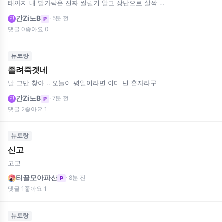
태까지 내 발가락은 진짜 짤릴거 알고 장난으로 살짝 앙
앙 무는거였어 감동적
간Zi노B
· 5분 전
P
간
댓글 0
좋아요 0
뉴토랑
졸려죽겟네
날 그만 찾아 .. 오늘이 평일이라면 이미 넌 혼자라구
간Zi노B
· 7분 전
P
간
댓글 2
좋아요 1
뉴토랑
신고
고고
티끌모아파산
· 8분 전
P
댓글 1
좋아요 1
뉴토랑