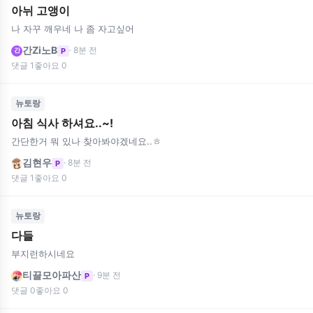
아뉘 고앵이
나 자꾸 깨우네 나 좀 자고싶어
간Zi노B
· 8분 전
P
간
댓글 1
좋아요 0
뉴토랑
아침 식사 하셔요..~!
간단한거 뭐 있나 찾아봐야겠네요..ㅎ
김현우
· 8분 전
P
댓글 1
좋아요 0
뉴토랑
다들
부지런하시네요
티끌모아파산
· 9분 전
P
댓글 0
좋아요 0