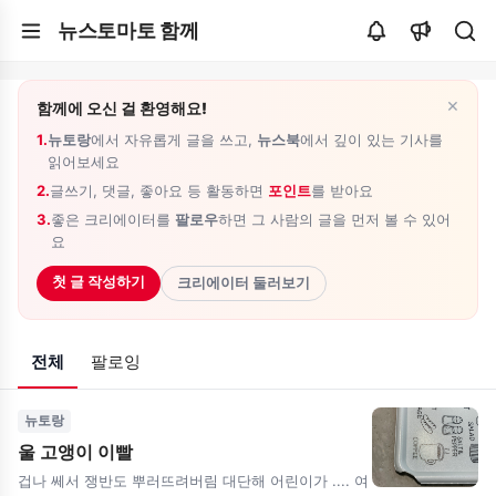
뉴스토마토 함께
×
함께에 오신 걸 환영해요!
1.
뉴토랑
에서 자유롭게 글을 쓰고,
뉴스북
에서 깊이 있는 기사를
읽어보세요
2.
글쓰기, 댓글, 좋아요 등 활동하면
포인트
를 받아요
3.
좋은 크리에이터를
팔로우
하면 그 사람의 글을 먼저 볼 수 있어
요
첫 글 작성하기
크리에이터 둘러보기
전체
팔로잉
뉴토랑
울 고앵이 이빨
겁나 쎄서 쟁반도 뿌러뜨려버림 대단해 어린이가 .... 여