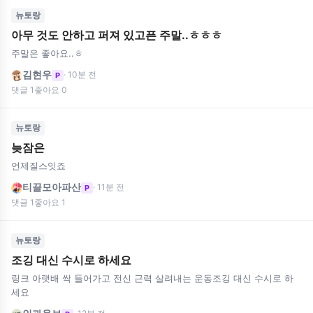
뉴토랑
아무 것도 안하고 퍼져 있고픈 주말..ㅎㅎㅎ
주말은 좋아요..ㅎ
김현우
· 10분 전
P
댓글 1
좋아요 0
뉴토랑
늦잠은
언제질스잇죠
티끌모아파산
· 11분 전
P
댓글 1
좋아요 1
뉴토랑
조깅 대신 수시로 하세요
링크 아랫배 싹 들어가고 전신 근력 살려내는 운동조깅 대신 수시로 하
세요