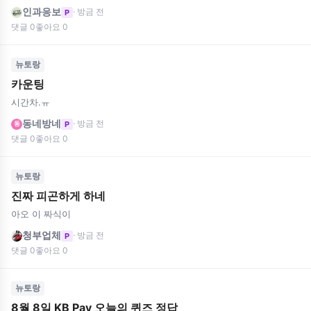
인과응보
· 방금 전
P
댓글 0
좋아요 0
뉴토랑
카운팅
시간차.ㅠ
동네방네
· 방금 전
P
동
댓글 0
좋아요 0
뉴토랑
진짜 피곤하게 하네
아오 이 짜식이
청부업체
· 방금 전
P
댓글 0
좋아요 0
뉴토랑
8월 8일 KB Pay 오늘의 퀴즈 정답