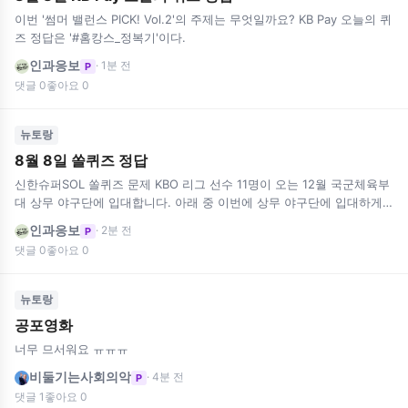
이번 '썸머 밸런스 PICK! Vol.2'의 주제는 무엇일까요? KB Pay 오늘의 퀴
즈 정답은 '#홈캉스_정복기'이다.
인과응보
· 1분 전
P
댓글 0
좋아요 0
뉴토랑
8월 8일 쏠퀴즈 정답
신한슈퍼SOL 쏠퀴즈 문제 KBO 리그 선수 11명이 오는 12월 국군체육부
대 상무 야구단에 입대합니다. 아래 중 이번에 상무 야구단에 입대하게
될 선수로 맞지 않는 것은? 쏠퀴즈…
인과응보
· 2분 전
P
댓글 0
좋아요 0
뉴토랑
공포영화
너무 므서워요 ㅠㅠㅠ
비둘기는사회의악
· 4분 전
P
댓글 1
좋아요 0