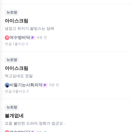
뉴토랑
아이스크림
냉장고 뒤지기.팥빙스는 담에
여수방바닥
· 4분 전
P
여
댓글 1
좋아요 0
뉴토랑
아이스크림
먹고싶네요 정말
비둘기는사회의악
· 5분 전
P
댓글 0
좋아요 0
뉴토랑
볼개없네
요즘 볼만한 드라마.영화가 없군요 .