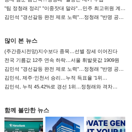
"팀 정청래 정리" "이중잣대 말라"…민주 최고위원 계파
다툼 격화
김민석 "경선갈등 완전 제로 노력"…정청래 "반명 공세
사과부터"
많이 본 뉴스
(주간증시전망)지수보다 종목…선별 장세 이어진다
전국 기름값 12주 연속 하락…서울 휘발윳값 1909원
김민석 "경선갈등 완전 제로 노력"…정청래 "반명 공세
사과부터"
김민석, 제주·인천서 승리…누적 득표율 '1위
탈환'(종합)
김민석, 누적 45.42%로 경선 1위…정청래와 격차
0.86%p(2보)
함께 볼만한 뉴스