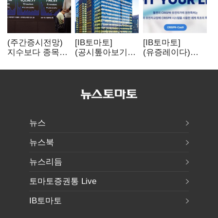
(주간증시전망)
[IB토마토]
[IB토마토]
지수보다 종목…
(공시톺아보기)
(유증레이다)
선별 장세
수주 공시, 왜
툴젠, 조달액
이어진다
바로 매출로
3분의 1 토막…
잡히지 않을까
특허소송
비용부터 챙긴다
뉴스
뉴스북
뉴스리듬
토마토증권통 Live
IB토마토