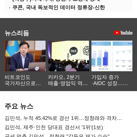
쿠콘, 국내 독보적인 데이터 정류장-신한
뉴스리듬
비트코인도
카카오, 2분기
가입자 증가
국가자산으로…'
매출·영업익 역대
·AIDC 성장…
보관·평가·처분'
최대…에이전트
SKT 2분기 성장
기준은 숙제
AI 수익화 관건
본궤도
주요 뉴스
김민석, 누적 45.42%로 경선 1위…정청래와 격차
0.86%p(2보)
김민석, 제주·인천 당대표 경선서 '1위'(1보)
공세 멈춘 김민석…정청래 "갈등은 제가 수습"