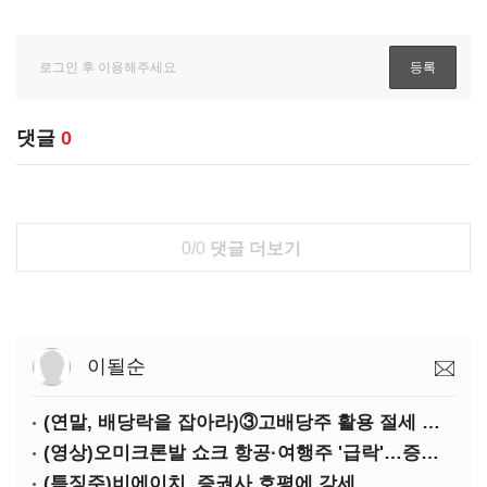
댓글
0
0/0
댓글 더보기
이될순
(연말, 배당락을 잡아라)③고배당주 활용 절세 효과 '톡톡'
(영상)오미크론발 쇼크 항공·여행주 '급락'…증권가 "단기 반등 여력 약화"
(특징주)비에이치, 증권사 호평에 강세