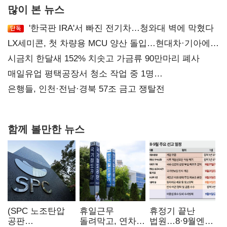
많이 본 뉴스
'한국판 IRA'서 빠진 전기차…청와대 벽에 막혔다
LX세미콘, 첫 차량용 MCU 양산 돌입…현대차·기아에
공급
시금치 한달새 152% 치솟고 가금류 90만마리 폐사
매일유업 평택공장서 청소 작업 중 1명
사망…"안전관리체계 재점검"
은행들, 인천·전남·경북 57조 금고 쟁탈전
함께 볼만한 뉴스
(SPC 노조탄압
휴일근무
휴정기 끝난
공판
돌려막고, 연차도
법원…8·9월엔