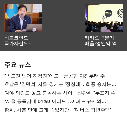
비트코인도
카카오, 2분기
국가자산으로…'
매출·영업익 역대
보관·평가·처분'
최대…에이전트
기준은 숙제
AI 수익화 관건
주요 뉴스
"속도전 넘어 전격전"에도…군공항 이전부터 주
52시간까지 '뇌관'
호남은 '김민석' 서울·경기는 '정청래'…최종 승자는
'안갯속'
여야 재검토 놓고 충돌하는 사이…선관위 "투표자 수
오차 당연"
"서울 등록임대 84%비아파트…아파트 규제와
달리해야"
황희, 사흘 만에 고개 숙였지만…'폐버스 청년주택'
후폭풍