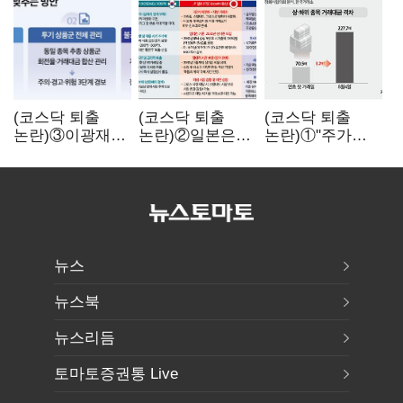
(코스닥 퇴출
(코스닥 퇴출
(코스닥 퇴출
논란)③이광재
논란)②일본은
논란)①"주가
"과속 잡더라도
5년
누르기 잡으려다
자동차 없애지는
기다려주는데
옥토 태운다"…
말아야"
우리는 당장
세법 개정안의
퇴출?…
맹점과 역설
시간만으론
부족한 코스닥
구하기
뉴스
뉴스북
뉴스리듬
토마토증권통 Live