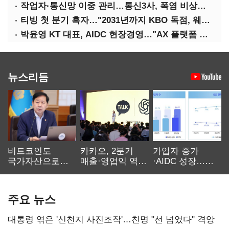
작업자·통신망 이중 관리…통신3사, 폭염 비상대응 돌입
티빙 첫 분기 흑자…"2031년까지 KBO 독점, 웨이브 합병도 속도"
박윤영 KT 대표, AIDC 현장경영…"AX 플랫폼 핵심 인프라로 키운다"
뉴스리듬
비트코인도
카카오, 2분기
가입자 증가
국가자산으로…'
매출·영업익 역대
·AIDC 성장…
보관·평가·처분'
최대…에이전트
SKT 2분기 성장
기준은 숙제
AI 수익화 관건
본궤도
주요 뉴스
대통령 엮은 '신천지 사진조작'…친명 "선 넘었다" 격앙