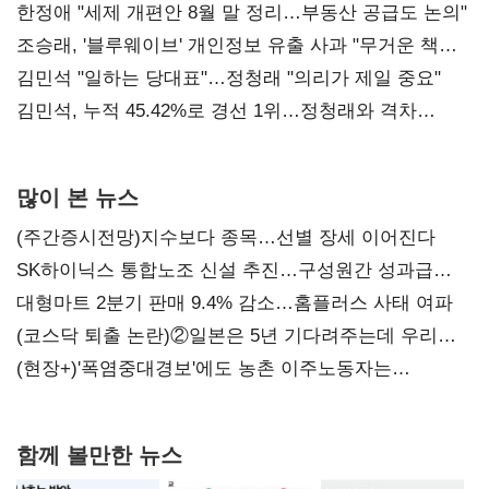
한정애 "세제 개편안 8월 말 정리…부동산 공급도 논의"
조승래, '블루웨이브' 개인정보 유출 사과 "무거운 책임
통감"
김민석 "일하는 당대표"…정청래 "의리가 제일 중요"
김민석, 누적 45.42%로 경선 1위…정청래와 격차
0.86%p(2보)
많이 본 뉴스
(주간증시전망)지수보다 종목…선별 장세 이어진다
SK하이닉스 통합노조 신설 추진…구성원간 성과급
불만 확산
대형마트 2분기 판매 9.4% 감소…홈플러스 사태 여파
(코스닥 퇴출 논란)②일본은 5년 기다려주는데 우리는
당장 퇴출?…시간만으론 부족한 코스닥 구하기
(현장+)'폭염중대경보'에도 농촌 이주노동자는
강행군…'야외작업 중지' 권고도 무시
함께 볼만한 뉴스