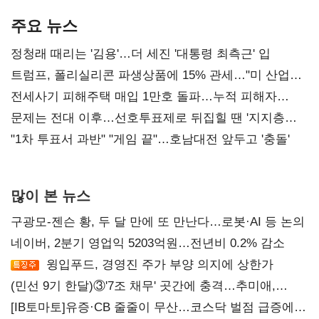
AI 수익화 관건
본궤도
주요 뉴스
정청래 때리는 '김용'…더 세진 '대통령 최측근' 입
트럼프, 폴리실리콘 파생상품에 15% 관세…"미 산업
재건"
전세사기 피해주택 매입 1만호 돌파…누적 피해자
4만278명
문제는 전대 이후…선호투표제로 뒤집힐 땐 '지지층
불복'
"1차 투표서 과반" "게임 끝"…호남대전 앞두고 '충돌'
많이 본 뉴스
구광모-젠슨 황, 두 달 만에 또 만난다…로봇·AI 등 논의
네이버, 2분기 영업익 5203억원…전년비 0.2% 감소
윙입푸드, 경영진 주가 부양 의지에 상한가
(민선 9기 한달)③'7조 채무' 곳간에 충격…추미애,
20년만에 '비상재정' 선언 승부수
[IB토마토]유증·CB 줄줄이 무산…코스닥 벌점 급증에