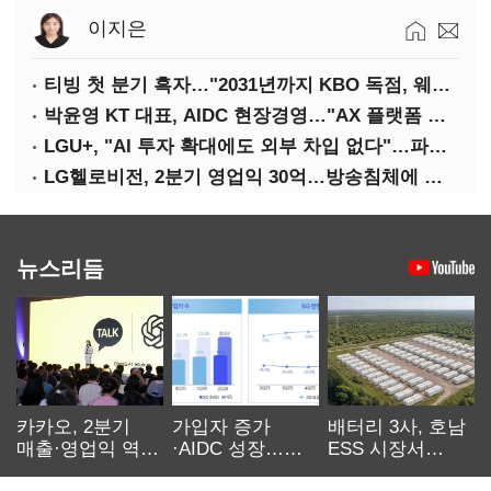
이지은
티빙 첫 분기 흑자…"2031년까지 KBO 독점, 웨이브 합병도 속도"
박윤영 KT 대표, AIDC 현장경영…"AX 플랫폼 핵심 인프라로 키운다"
LGU+, "AI 투자 확대에도 외부 차입 없다"…파주 AIDC 수익성 자신
LG헬로비전, 2분기 영업익 30억…방송침체에 교육용 단말 시장도 축소
뉴스리듬
카카오, 2분기
가입자 증가
배터리 3사, 호남
매출·영업익 역대
·AIDC 성장…
ESS 시장서
최대…에이전트
SKT 2분기 성장
‘격돌’