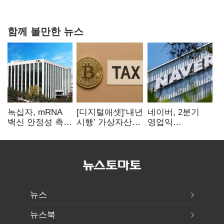
상폐 압박
함께 볼만한 뉴스
녹십자, mRNA
[디지털애셋]‘내년
네이버, 2분기
백신 안정성 측정
시행’ 가상자산
영업익
기술 확보
과세, 연말 국회
5203억원…
문턱 넘을까
전년비 0.2%
감소
뉴스
뉴스북