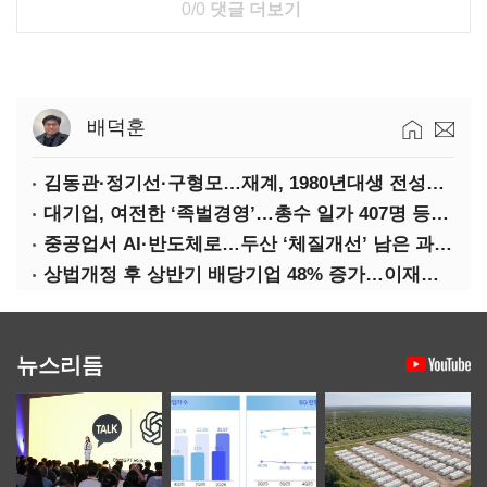
0/0
댓글 더보기
배덕훈
김동관·정기선·구형모…재계, 1980년대생 전성시대
대기업, 여전한 ‘족벌경영’…총수 일가 407명 등기임원
중공업서 AI·반도체로…두산 ‘체질개선’ 남은 과제는
상법개정 후 상반기 배당기업 48% 증가…이재용 배당액 728억 1위
뉴스리듬