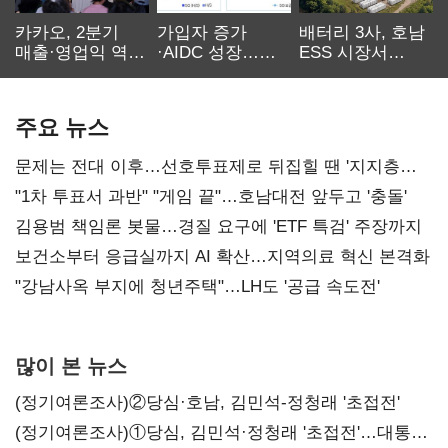
카카오, 2분기
가입자 증가
배터리 3사, 호남
매출·영업익 역대
·AIDC 성장…
ESS 시장서
최대…에이전트
SKT 2분기 성장
‘격돌’
AI 수익화 관건
본궤도
주요 뉴스
문제는 전대 이후…선호투표제로 뒤집힐 땐 '지지층
불복'
"1차 투표서 과반" "게임 끝"…호남대전 앞두고 '충돌'
김용범 책임론 봇물…경질 요구에 'ETF 특검' 주장까지
보건소부터 응급실까지 AI 확산…지역의료 혁신 본격화
"강남사옥 부지에 청년주택"…LH도 '공급 속도전'
많이 본 뉴스
(정기여론조사)②당심·호남, 김민석-정청래 '초접전'
(정기여론조사)①당심, 김민석·정청래 '초접전'…대통령