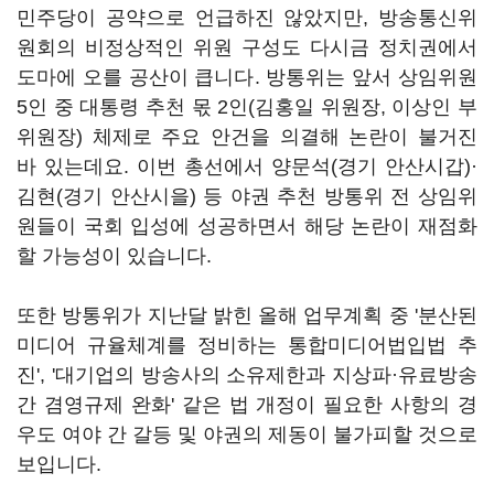
민주당이 공약으로 언급하진 않았지만
,
방송통신위
원회의 비정상적인 위원 구성도 다시금 정치권에서
도마에 오를 공산이 큽니다
.
방통위는 앞서 상임위원
5
인 중 대통령 추천 몫
2
인
(
김홍일 위원장
,
이상인 부
위원장
)
체제로 주요 안건을 의결해 논란이 불거진
바 있는데요
.
이번 총선에서 양문석
(
경기 안산시갑
)
·
김현
(
경기 안산시을
)
등 야권 추천 방통위 전 상임위
원들이 국회 입성에 성공하면서 해당 논란이 재점화
할 가능성이 있습니다
.
또한 방통위가 지난달 밝힌 올해 업무계획 중 '분산된
미디어 규율체계를 정비하는 통합미디어법입법 추
진'
, '
대기업의 방송사의 소유제한과 지상파·유료방송
간 겸영규제 완화'
같은 법 개정이 필요한 사항의 경
우도 여야 간 갈등 및 야권의 제동이 불가피할 것으로
보입니다
.