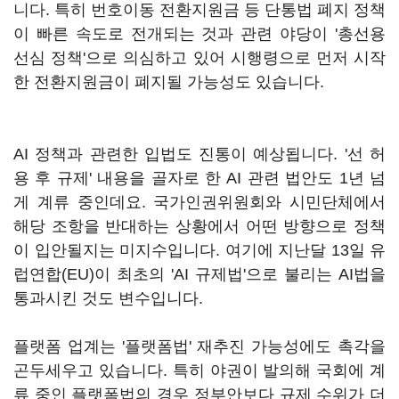
니다
.
특히 번호이동 전환지원금 등 단통법 폐지 정책
이 빠른 속도로 전개되는 것과 관련 야당이 '총선용
선심 정책'으로 의심하고 있어 시행령으로 먼저 시작
한 전환지원금이 폐지될 가능성도 있습니다
.
AI
정책과 관련한 입법도 진통이 예상됩니다
. '
선 허
용 후 규제'
내용을 골자로 한
AI
관련 법안도
1
년 넘
게 계류 중인데요
.
국가인권위원회와 시민단체에서
해당 조항을 반대하는 상황에서 어떤 방향으로 정책
이 입안될지는 미지수입니다
.
여기에 지난달
13
일 유
럽연합
(EU)
이 최초의 '
AI
규제법'으로 불리는
AI
법을
통과시킨 것도 변수입니다
.
플랫폼 업계는 '플랫폼법'
재추진 가능성에도 촉각을
곤두세우고 있습니다
.
특히 야권이 발의해 국회에 계
류 중인 플랫폼법의 경우 정부안보다 규제 수위가 더