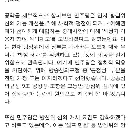
공약을 세부적으로 살펴보면 민주당은 먼저 방심위
심의 기능 개선을 위해 사회적 쟁점이 되거나 이해관
계가 첨예하게 대립하는 중대사안에 대해 '시청자·이
용자 참여 심의제도'를 도입하겠다고 밝혔는데요
.
이
는 현재 방심위에서 정부를 비판하는 보도에 대해 무
더기 '법정 제재'를 의결하고 있는 것에 제동을 걸기
위함으로 관측됩니다
.
여기에 민주당은 정치적 악용
을 차단하기 위해 방송심의규정 중 '공정성'
부분을
전면 개정 또는 폐지하겠다고 선언했습니다
.
방송심
의규정
9
조 공정성 조항은 그동안 방심위 심의에 있
어 정치·편파 논란의 원인으로 지목돼 온 바 있습니
다
.
또한 민주당은 방심위 심의 개시 요건도 강화하겠다
고 벼르고 있는데요
.
이는 '셀프 민원'
등 방심위의 안