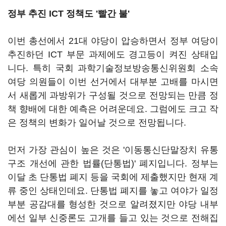
정부 추진
ICT
정책도 '빨간 불'
이번 총선에서
21
대 야당이 압승하면서 정부 여당이
추진하던
ICT
부문 과제에도 경고등이 켜진 상태입
니다
.
특히 국회 과학기술정보방송통신위원회 소속
여당 의원들이 이번 선거에서 대부분 고배를 마시면
서 새롭게 과방위가 구성될 것으로 전망되는 만큼 정
책 향배에 대한 예측은 어려운데요
.
그럼에도 크고 작
은 정책의 변화가 일어날 것으로 전망됩니다
.
먼저 가장 관심이 높은 것은 '이동통신단말장치 유통
구조 개선에 관한 법률
(
단통법
)'
폐지입니다
.
정부는
이달 초 단통법 폐지 등을 국회에 제출했지만 현재 계
류 중인 상태인데요
.
단통법 폐지를 놓고 여야가 일정
부분 공감대를 형성한 것으로 알려졌지만 야당 내부
에선 일부 신중론도 고개를 들고 있는 것으로 전해집