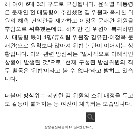
해 여야
6
대
3
의 구도로 구성됩니다
.
윤석열 대통령
은 문재인 전 대통령이 추천했던 김 위원과 옥시찬 위
원의 해촉 건의안을 재가하고 이정옥·문재완 위원을
후임으로 위촉했는데요
.
하지만 김 위원이 복귀하면
서 대통령 몫이
4
명
(
류희림 위원장·김유진·이정옥·문
재완
)
으로 원칙보다 많아져 위법 논란이 이어지는 상
황입니다
.
이와 관련 방심위는 "일시적으로 이례적인
상황이 발생된 것"으로 "현재 구성된 방심위원의 직
무 활동은 '위법'이라고 볼 수 없다"라고 밝히고 있습
니다
.
더불어 방심위는 복귀한 김 위원의 소위 배정을 두고
도 갈등이 불거지는 등 여진이 계속되는 모습입니다
.
방송통신위원회 (사진=연합뉴스)