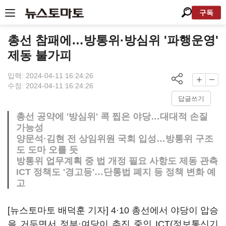
구독
총선 참패에…방통위·방심위 '파행운영'
제동 불가피
입력: 2024-04-11 16:24:26
수정: 2024-04-11 16:24:26
답글쓰기
총선 공약에 '방심위' 콕 찝은 야당…대대적 손질
가능성
양문석·김현 전 상임위원 국회 입성…방통위 구조
도 도마 오를 듯
방통위 업무계획 중 법 개정 필요 사항도 제동 관측
ICT 정책도 '경고등'…단통법 폐지 등 정책 변화 예
고
[뉴스토마토 배덕훈 기자]
4
·
10
총선에서 야당이 압승
을 거두면서 정부·여당이 추진 중인
ICT(
정보통신기