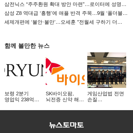
지지도 '50% 아래로'(종합)
삼전닉스 “주주환원 확대 방안 마련”…로이터에 성명
보내
삼성 Z8 역대급 ‘흥행’에 애플 반격 주목…9월 ‘폴더블
대전’
세제개편에 ‘불안·불만’…오세훈 "전월세 구하기 더
힘들어질 것"
함께 볼만한 뉴스
보령 2분기
SK바이오팜,
게임산업법 전면
영업익 238억…
뇌전증 신약 해외
손질
전년 대비 6.2%↓
흥행 발판…
공감대…"낡은
차세대 신약 개발
규제 걷고
속도
안전장치 촘촘히
해야"