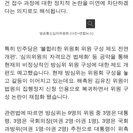
건 접수 과정에 대한 정치적 논란을 미연에 차단하겠
다는 의지로도 해석됩니다
.
방송통신심의위원회 (사진=연합뉴스)
특히 민주당은 '불합리한 위원회 위원 구성 제도 전면
개편'
, '
심의위원의 자격요건 법제화'
등 공약을 통해
현재의 비정상적인 방심위 위원 구성에 대한 제도 개
편도 예고했습니다
.
현재 방심위는 위원회 구성을 놓
고 갈등이 이어지고 있는데요
.
해촉된 김유진 위원이
법원의 집행정지 신청 인용으로 복귀하면서 위원 구
성 논란이 재점화 됐습니다
.
관련법에 따르면 방심위는
9
명의 위원 중
3
명은 대통
령
, 3
명은 국회의장
(
여권
2
명·야권
1
명
), 3
명은 국회
과방위
(
여권
1
명·야권
2
명
)
추천으로 대통령이 위촉