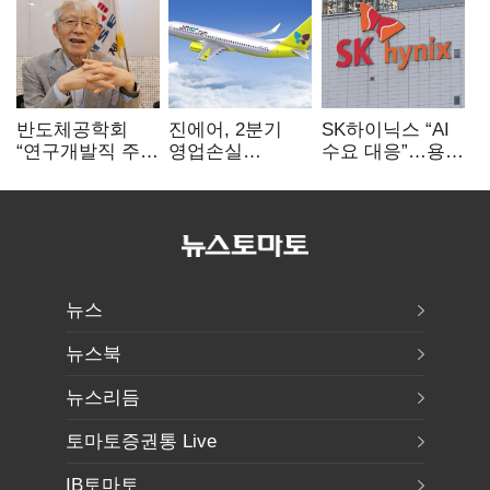
반도체공학회
진에어, 2분기
SK하이닉스 “AI
“연구개발직 주
영업손실
수요 대응”…용인
52시간제
731억…유가
·청주 팹에 54조
개선해야”
상승 여파
투자
뉴스
뉴스북
뉴스리듬
토마토증권통 Live
IB토마토