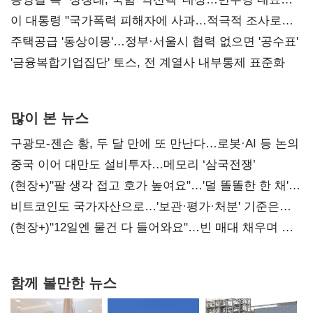
총선 지휘 못해"
이 대통령 "국가폭력 피해자에 사과…적극적 조사로
진실 밝혀야"
주택공급 '동상이몽'…정부·서울시 협력 없으면 '공수표'
'금융복합기업집단' 토스, 전 계열사 내부통제 표준화
많이 본 뉴스
구광모-젠슨 황, 두 달 만에 또 만난다…로봇·AI 등 논의
중국 이어 대만도 설비투자…메모리 ‘삼국전쟁’
(현장+)"팔 생각 접고 호가 높여요"…'덜 똘똘한 한 채'
20억 키맞추기
비트코인도 국가자산으로…'보관·평가·처분' 기준은
숙제
(현장+)"12일엔 물건 다 들어와요"…빈 매대 채우며 문
연 홈플러스
함께 볼만한 뉴스