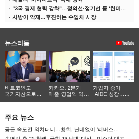
"3국 경제 협력 강화"…정의선·정기선 등 '한미일 경제대화' 참석
사방이 악재…후진하는 수입차 시장
뉴스리듬
비트코인도
카카오, 2분기
가입자 증가
국가자산으로…'
매출·영업익 역대
·AIDC 성장…
보관·평가·처분'
최대…에이전트
SKT 2분기 성장
기준은 숙제
AI 수익화 관건
본궤도
주요 뉴스
공급 속도전 외치더니…황희, 난데없이 '폐버스
리모델링' 제안
송영길 측 "정청래, 국힘 '역선택' 대상…민주당 대표로