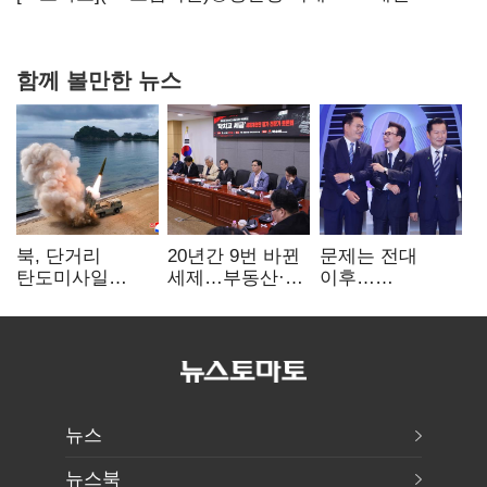
현실은 '실행 격차'
함께 볼만한 뉴스
북, 단거리
20년간 9번 바뀐
문제는 전대
탄도미사일
세제…부동산·
이후…
발사…안보실
상속세만
선호투표제로
"즉각 중단 촉구"
건드렸다
뒤집힐 땐
'지지층 불복'
뉴스
뉴스북