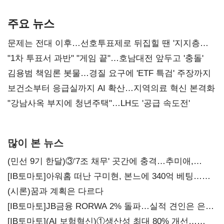
AI 수익화 관건
본궤도
주요 뉴스
문제는 전대 이후…선호투표제로 뒤집힐 땐 '지지층
불복'
"1차 투표서 과반" "게임 끝"…호남대전 앞두고 '충돌'
김용범 책임론 봇물…경질 요구에 'ETF 특검' 주장까지
보건소부터 응급실까지 AI 확산…지역의료 혁신 본격화
"강남사옥 부지에 청년주택"…LH도 '공급 속도전'
많이 본 뉴스
(민선 9기 한달)③'7조 채무' 곳간에 충격…추미애,
20년만에 '비상재정' 선언 승부수
[IB토마토]아워홈 떠난 구미현, 본느에 340억 베팅…
가족 지배체제 구축
(시론)꿈과 계획은 다르다
[IB토마토]JB금융 RORWA 2% 돌파…실적 견인은 은행
아닌 캐피탈
[IB토마토](AI 보험혁신)①생산성 최대 80% 개선…