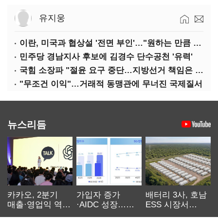
유지웅
이란, 미국과 협상설 '전면 부인'…"원하는 만큼 전쟁 가능"
민주당 경남지사 후보에 김경수 단수공천 '유력'
국힘 소장파 "절윤 요구 중단…지방선거 책임은 장동혁 몫"
"무조건 이익"…거래적 동맹관에 무너진 국제질서
뉴스리듬
카카오, 2분기
가입자 증가
배터리 3사, 호남
매출·영업익 역대
·AIDC 성장…
ESS 시장서
최대…에이전트
SKT 2분기 성장
‘격돌’