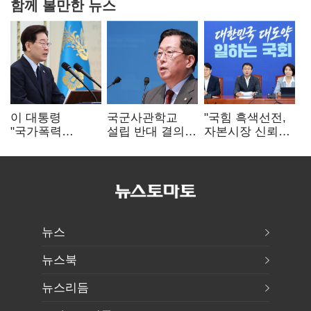
함께 볼만한 뉴스
이 대통령
국군사관학교
"국힘 흑색선전,
"국가폭력
설립 반대 결의안
자본시장 신뢰
피해자에 사과…
발의…유용원
흔들어"…"김용범
적극적 조사로
"정치적 목적
경질하라"
진실 밝혀야"
추진 즉각 중단"
뉴스
뉴스북
뉴스리듬