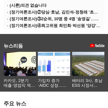
(시론)의견 없습니다
(정기여론조사)②당심·호남, 김민석-정청래 '초접전'
(정기여론조사)③2순위, 10명 중 4명 '송영길'…정청래 '한 자릿수'
(정기여론조사)④최고위원 최민희·박선원 '양강'…서미화·이성윤·임미애 뒤이어
뉴스리듬
카카오, 2분기
가입자 증가
배터리 3사, 호남
매출·영업익 역대
·AIDC 성장…
ESS 시장서
최대…에이전트
SKT 2분기 성장
‘격돌’
AI 수익화 관건
본궤도
주요 뉴스