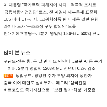
이 대통령 "국가폭력 피해자에 사과…적극적 조사로
진실 밝혀야"
'금융복합기업집단' 토스, 전 계열사 내부통제 표준화
ELS 이어 ETF까지…고위험상품 판매 제동 걸린 은행
라이나 노사 '구조조정 구두 합의안' 도출
현대지에프홀딩스, 2분기 영업익 15.6%↑…500억 규모
자사주 매입
많이 본 뉴스
구광모-젠슨 황, 두 달 만에 또 만난다…로봇·AI 등 논의
네이버, 2분기 영업익 5203억원…전년비 0.2% 감소
윙입푸드, 경영진 주가 부양 의지에 상한가
중국 이어 대만도 설비투자…메모리 ‘삼국전쟁’
비트코인도 국가자산으로…'보관·평가·처분' 기준은
숙제