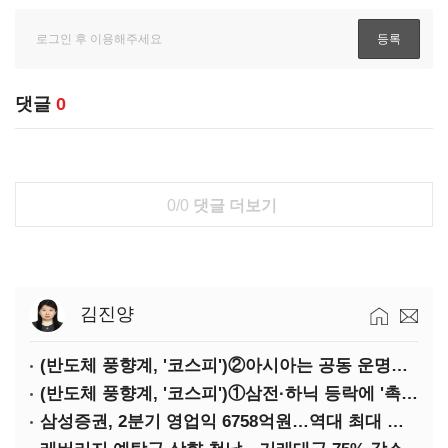
댓글
0
0/0
댓글 더보기
김진양
(반도체 풍향계, '코스피')②아시아는 공동 운명체?…일본·대만도 '동반 출렁'
(반도체 풍향계, '코스피')①삼전·하닉 등락에 '촉각'…코스피·나스닥 '한 몸'
삼성증권, 2분기 영업익 6758억원…역대 최대 경신