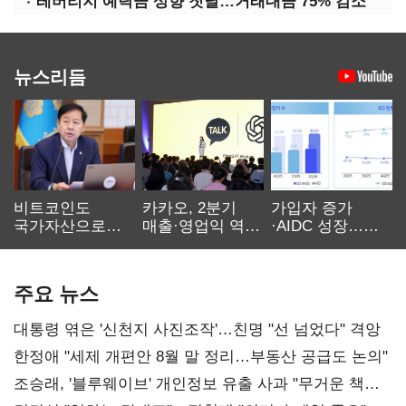
레버리지 예탁금 상향 첫날…거래대금 75% 감소
뉴스리듬
비트코인도
카카오, 2분기
가입자 증가
국가자산으로…'
매출·영업익 역대
·AIDC 성장…
보관·평가·처분'
최대…에이전트
SKT 2분기 성장
기준은 숙제
AI 수익화 관건
본궤도
주요 뉴스
대통령 엮은 '신천지 사진조작'…친명 "선 넘었다" 격앙
한정애 "세제 개편안 8월 말 정리…부동산 공급도 논의"
조승래, '블루웨이브' 개인정보 유출 사과 "무거운 책임