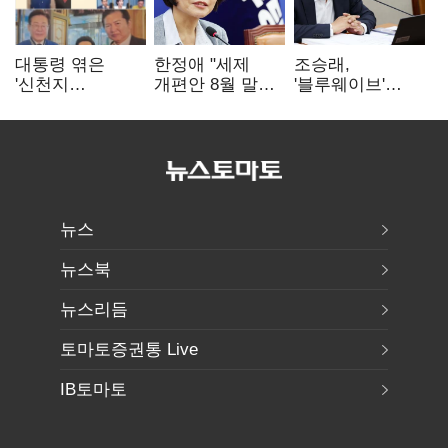
대통령 엮은
한정애 "세제
조승래,
'신천지
개편안 8월 말
'블루웨이브'
사진조작'…친명
정리…부동산
개인정보 유출
"선 넘었다" 격앙
공급도 논의"
사과 "무거운
책임 통감"
뉴스
뉴스북
뉴스리듬
토마토증권통 Live
IB토마토