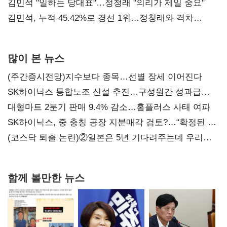
통감"
김민석 "일하는 당대표"…정청래 "의리가 제일 중요"
김민석, 누적 45.42%로 경선 1위…정청래와 격차
0.86%p(2보)
많이 본 뉴스
(주간증시전망)지수보다 종목…선별 장세 이어진다
SK하이닉스 통합노조 신설 추진…구성원간 성과급
불만 확산
대형마트 2분기 판매 9.4% 감소…홈플러스 사태 여파
SK하이닉스, 중 충칭 공장 지분매각 검토?…“확정된 바
없어”
(코스닥 퇴출 논란)②일본은 5년 기다려주는데 우리는
당장 퇴출?…시간만으론 부족한 코스닥 구하기
함께 볼만한 뉴스