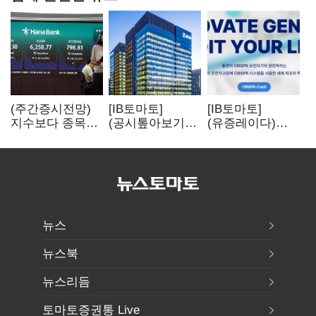
(주간증시전망)
[IB토마토]
[IB토마토]
지수보다 종목…
(공시톺아보기)
(유증레이다)
선별 장세
수주 공시, 왜
툴젠, 조달액
이어진다
바로 매출로
3분의 1 토막…
잡히지 않을까
특허소송
비용부터 챙긴다
뉴스
뉴스북
뉴스리듬
토마토증권통 Live