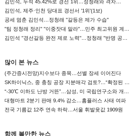
김민석, 누적 45.42%로 경선 1위…정청래와 격차
0.86%p(2보)
김민석, 제주·인천 당대표 경선서 '1위'(1보)
공세 멈춘 김민석…정청래 "갈등은 제가 수습"
"팀 정청래 정리" "이중잣대 말라"…민주 최고위원 계파
다툼 격화
김민석 "경선갈등 완전 제로 노력"…정청래 "반명 공세
사과부터"
많이 본 뉴스
(주간증시전망)지수보다 종목…선별 장세 이어진다
SK하이닉스, 중 충칭 공장 지분매각 검토?…“확정된 바
없어”
“-30℃ 이하도 난방 거뜬”…삼성, 미 국립연구소와 개발
협력
대형마트 2분기 판매 9.4% 감소…홈플러스 사태 여파
전국 기름값 12주 연속 하락…서울 휘발윳값 1909원
함께 볼만한 뉴스