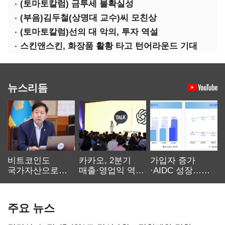
(토마토칼럼) 금투세 불확실성
(부음)김두철(상명대 교수)씨 모친상
(토마토칼럼)선의 대 악의, 투자 역설
스킨앤스킨, 화장품 활황 타고 턴어라운드 기대
뉴스리듬
비트코인도
카카오, 2분기
가입자 증가
국가자산으로…'
매출·영업익 역대
·AIDC 성장…
보관·평가·처분'
최대…에이전트
SKT 2분기 성장
기준은 숙제
AI 수익화 관건
본궤도
주요 뉴스