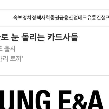
속보
정치
정책
사회
증권
금융
산업
테크
유통
건설
사로 눈 돌리는 카드사들
드 출시
마리 토끼'