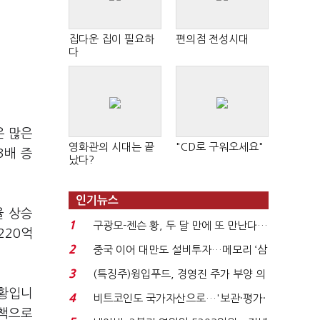
집다운 집이 필요하
편의점 전성시대
다
은 많은
영화관의 시대는 끝
"CD로 구워오세요"
3배 증
났다?
인기뉴스
율 상승
1
구광모-젠슨 황, 두 달 만에 또 만난다…
220억
로봇·AI 등 논...
2
중국 이어 대만도 설비투자…메모리 ‘삼
국전쟁’
3
(특징주)윙입푸드, 경영진 주가 부양 의
지에 상한가...
상황입니
4
비트코인도 국가자산으로…'보관·평가·
정책으로
처분' 기준은 ...