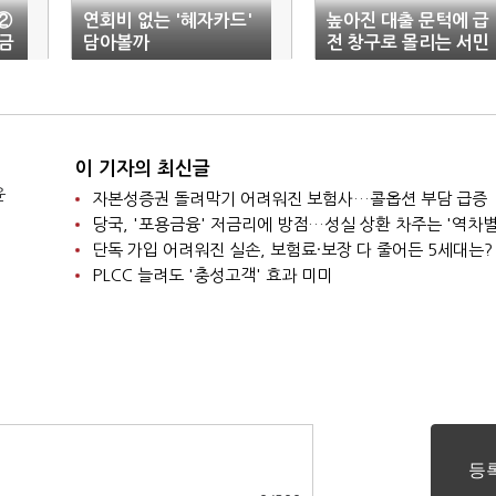
②
연회비 없는 '혜자카드'
높아진 대출 문턱에 급
금
담아볼까
전 창구로 몰리는 서민
들
이 기자의 최신글
윤
자본성증권 돌려막기 어려워진 보험사…콜옵션 부담 급증
당국, '포용금융' 저금리에 방점…성실 상환 차주는 '역차별
단독 가입 어려워진 실손, 보험료·보장 다 줄어든 5세대는?
PLCC 늘려도 '충성고객' 효과 미미