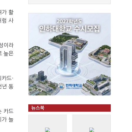
여가 활
처럼 사
전성이라
로 높은
리카드·
전년 동
뉴스북
는 카드
비가 늘