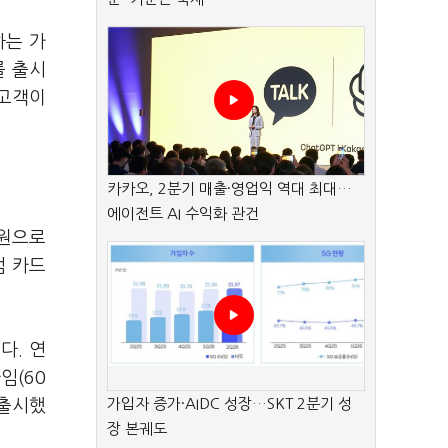
하는 가
를 출시
 고객이
카카오, 2분기 매출·영업익 역대 최대…
에이전트 AI 수익화 관건
5원으로
엄 카드
다. 연
임(60
가입자 증가·AIDC 성장…SKT 2분기 성
 출시했
장 본궤도