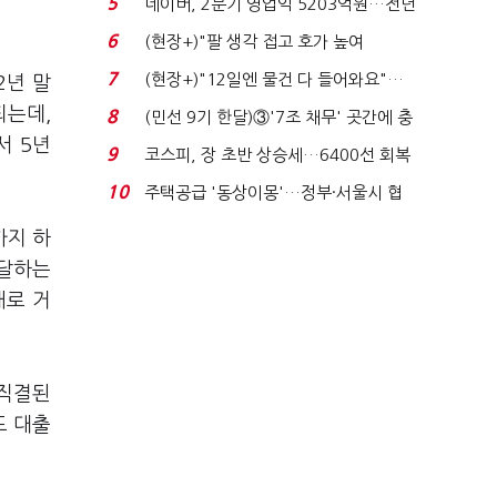
5
네이버, 2분기 영업익 5203억원…전년
비 0.2% 감소...
6
(현장+)"팔 생각 접고 호가 높여
요"…'덜 똘똘한 한 채' 20...
7
(현장+)"12일엔 물건 다 들어와요"…
2년 말
빈 매대 채우며 문 연 ...
되는데,
8
(민선 9기 한달)③'7조 채무' 곳간에 충
서 5년
격…추미애, 20년...
9
코스피, 장 초반 상승세…6400선 회복
시도
10
주택공급 '동상이몽'…정부·서울시 협
력 없으면 '공수표'...
까지 하
조달하는
매로 거
 직결된
드 대출