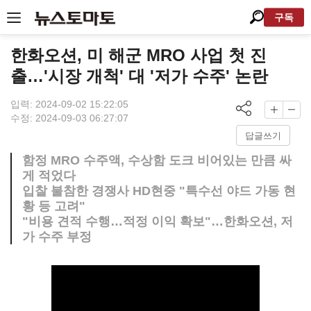
구독
한화오션, 미 해군 MRO 사업 첫 진
출…'시장 개척' 대 '저가 수주' 논란
입력: 2024-09-02 15:22:05
수정: 2024-09-03 06:27:07
답글쓰기
함정 MRO 수주액, 수상함 도크 비어있는 만큼 싸
게 적었다
입찰 불참한 경쟁사 HD현중 "특수선 야드 가동 현
황 등 고려"
"비용 견적 수행…적정 이익 확보"…한화오션, 저
가 수주 부정