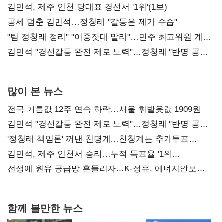
0.86%p(2보)
김민석, 제주·인천 당대표 경선서 '1위'(1보)
공세 멈춘 김민석…정청래 "갈등은 제가 수습"
"팀 정청래 정리" "이중잣대 말라"…민주 최고위원 계파
다툼 격화
김민석 "경선갈등 완전 제로 노력"…정청래 "반명 공세
사과부터"
많이 본 뉴스
전국 기름값 12주 연속 하락…서울 휘발윳값 1909원
김민석 "경선갈등 완전 제로 노력"…정청래 "반명 공세
사과부터"
'정청래 책임론' 꺼낸 친명계…친청계는 추가투표
때리기
김민석, 제주·인천서 승리…누적 득표율 '1위
탈환'(종합)
전쟁에 원유 공급망 흔들리자…K-정유, 에너지안보
핵심으로 재부상
함께 볼만한 뉴스