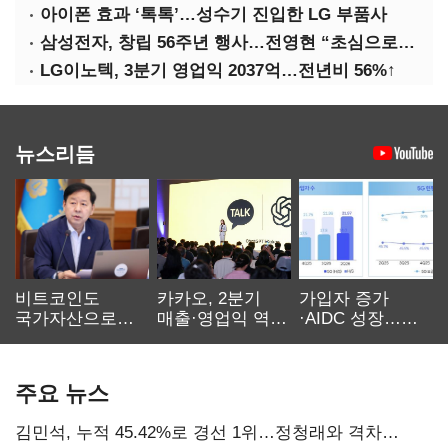
아이폰 효과 ‘톡톡’…성수기 진입한 LG 부품사
삼성전자, 창립 56주년 행사…전영현 “초심으로 경쟁력 회복해야”
LG이노텍, 3분기 영업익 2037억…전년비 56%↑
뉴스리듬
비트코인도
카카오, 2분기
가입자 증가
국가자산으로…'
매출·영업익 역대
·AIDC 성장…
보관·평가·처분'
최대…에이전트
SKT 2분기 성장
기준은 숙제
AI 수익화 관건
본궤도
주요 뉴스
김민석, 누적 45.42%로 경선 1위…정청래와 격차