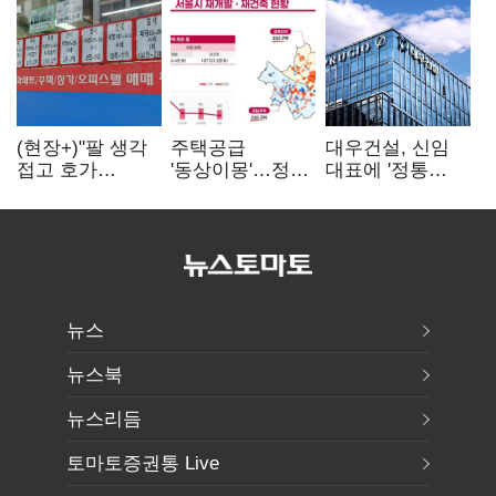
(현장+)"팔 생각
주택공급
대우건설, 신임
접고 호가
'동상이몽'…정부
대표에 '정통
높여요"…'덜
·서울시 협력
대우맨' 이강석
똘똘한 한 채'
없으면 '공수표'
부사장 내정
20억 키맞추기
뉴스
뉴스북
뉴스리듬
토마토증권통 Live