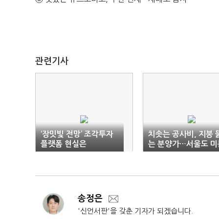
관련기사
‘장밋빛 전망’ 조각투자
치솟는 공사비, 지붕 
플랫폼 현실은
는 분양가…서울도 미
양 '위험 신호'
송정은
'신언서판'을 갖춘 기자가 되겠습니다.