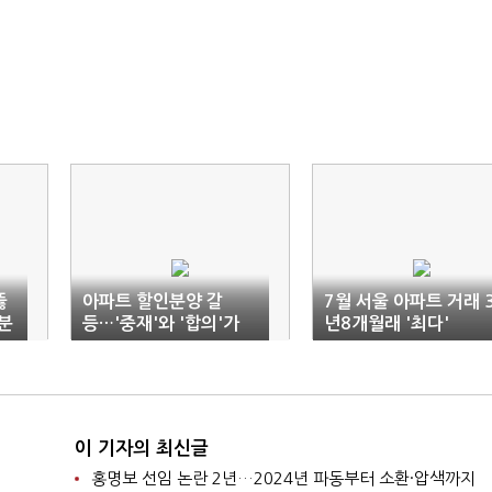
뚫
아파트 할인분양 갈
7월 서울 아파트 거래 
분
등…'중재'와 '합의'가
년8개월래 '최다'
최선
이 기자의 최신글
홍명보 선임 논란 2년…2024년 파동부터 소환·압색까지