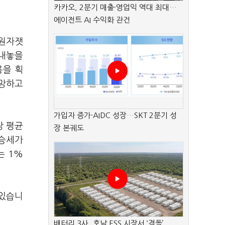
카카오, 2분기 매출·영업익 역대 최대…
에이전트 AI 수익화 관건
 원자잿
 내놓을
용을 획
전망하고
가입자 증가·AIDC 성장…SKT 2분기 성
당 평균
장 본궤도
상승세가
는 1%
 있습니
배터리 3사, 호남 ESS 시장서 ‘격돌’