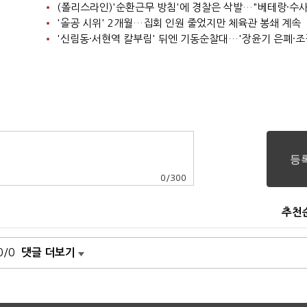
'올공 시위' 2개월…집회 인원 줄었지만 체육관 봉쇄 계속
0
/
300
추천
0/0
댓글 더보기