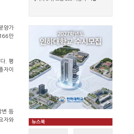
 분양가
166만
다. 평
이플자이
강변 등
수요자와
뉴스북