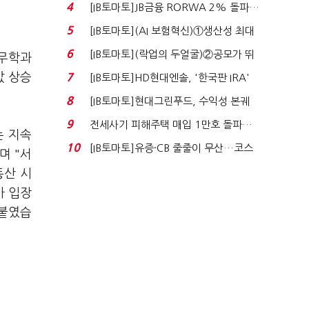
4
[IB토마토]JB금융 RORWA 2% 돌파…
실적 견인은 은행 ...
5
[IB토마토](AI 보험혁신)①생산성 최대
80% 개선…현실...
6
[IB토마토](락업의 두얼굴)②공모가 뛰
법무학과
자 첫날 매도…FI ...
값 상승
7
[IB토마토]HD현대엔솔, '한국판 IRA'
수혜 부상…세액공...
8
[IB토마토]현대그린푸드, 수익성 본궤
도…실적 개선에 ...
9
전세사기 피해주택 매입 1만호 돌파…
는 지속
누적 피해자 4만2...
10
[IB토마토]유증·CB 줄줄이 무산…코스
며 "서
닥 벌점 급증에 ...
동산 시
사 입장
덧붙였습