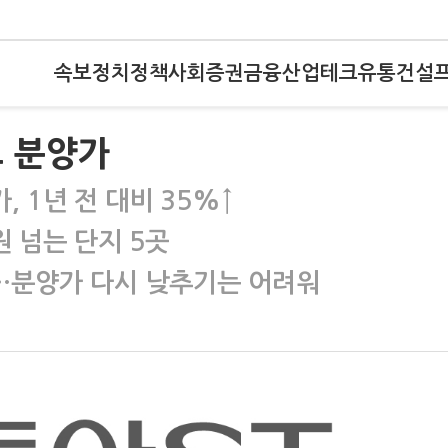
속보
정치
정책
사회
증권
금융
산업
테크
유통
건설
트 분양가
 1년 전 대비 35%↑
원 넘는 단지 5곳
…분양가 다시 낮추기는 어려워