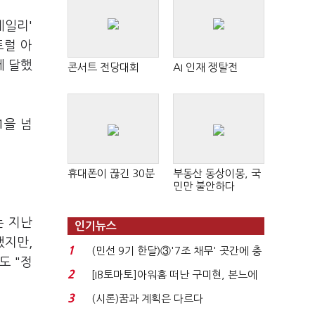
베일리'
트럴 아
에 달했
콘서트 전당대회
AI 인재 쟁탈전
1을 넘
휴대폰이 끊긴 30분
부동산 동상이몽, 국
민만 불안하다
는 지난
인기뉴스
했지만,
1
(민선 9기 한달)③'7조 채무' 곳간에 충
도 "정
격…추미애, 20년...
2
[IB토마토]아워홈 떠난 구미현, 본느에
340억 베팅…가...
3
(시론)꿈과 계획은 다르다