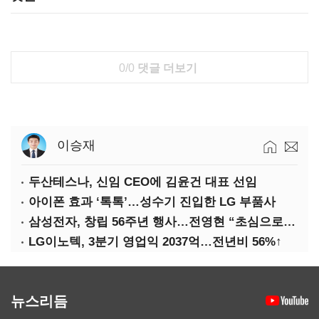
0/0
댓글 더보기
이승재
두산테스나, 신임 CEO에 김윤건 대표 선임
아이폰 효과 ‘톡톡’…성수기 진입한 LG 부품사
삼성전자, 창립 56주년 행사…전영현 “초심으로 경쟁력 회복해야”
LG이노텍, 3분기 영업익 2037억…전년비 56%↑
뉴스리듬