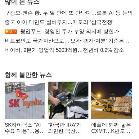
많이 본 뉴스
구광모-젠슨 황, 두 달 만에 또 만난다…로봇·AI 등 논의
중국 이어 대만도 설비투자…메모리 ‘삼국전쟁’
윙입푸드, 경영진 주가 부양 의지에 상한가
비트코인도 국가자산으로…'보관·평가·처분' 기준은
숙제
네이버, 2분기 영업익 5203억원…전년비 0.2% 감소
함께 볼만한 뉴스
SK하이닉스 “AI
‘한국판 IRA’가
애플에 퇴짜 놓은
수요 대응”…용인
외면한 국산
CXMT…K반도체
·청주 팹에 54조
전기차…
협상력 ‘호재’