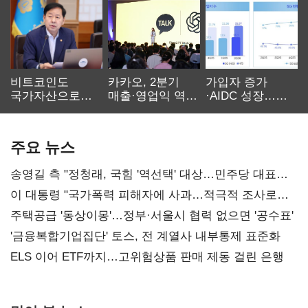
비트코인도
카카오, 2분기
가입자 증가
국가자산으로…'
매출·영업익 역대
·AIDC 성장…
보관·평가·처분'
최대…에이전트
SKT 2분기 성장
기준은 숙제
AI 수익화 관건
본궤도
주요 뉴스
송영길 측 "정청래, 국힘 '역선택' 대상…민주당 대표로
총선 지휘 못해"
이 대통령 "국가폭력 피해자에 사과…적극적 조사로
진실 밝혀야"
주택공급 '동상이몽'…정부·서울시 협력 없으면 '공수표'
'금융복합기업집단' 토스, 전 계열사 내부통제 표준화
ELS 이어 ETF까지…고위험상품 판매 제동 걸린 은행