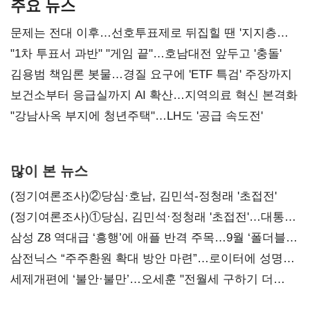
주요 뉴스
문제는 전대 이후…선호투표제로 뒤집힐 땐 '지지층
불복'
"1차 투표서 과반" "게임 끝"…호남대전 앞두고 '충돌'
김용범 책임론 봇물…경질 요구에 'ETF 특검' 주장까지
보건소부터 응급실까지 AI 확산…지역의료 혁신 본격화
"강남사옥 부지에 청년주택"…LH도 '공급 속도전'
많이 본 뉴스
(정기여론조사)②당심·호남, 김민석-정청래 '초접전'
(정기여론조사)①당심, 김민석·정청래 '초접전'…대통령
지지도 '50% 아래로'(종합)
삼성 Z8 역대급 ‘흥행’에 애플 반격 주목…9월 ‘폴더블
대전’
삼전닉스 “주주환원 확대 방안 마련”…로이터에 성명
보내
세제개편에 ‘불안·불만’…오세훈 "전월세 구하기 더
힘들어질 것"