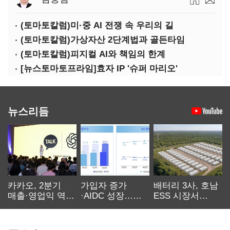
(토마토칼럼)미·중 AI 전쟁 속 우리의 길
(토마토칼럼)가상자산 2단계법과 골든타임
(토마토칼럼)피지컬 AI와 책임의 한계
[뉴스토마토프라임]효자 IP '슈퍼 마리오'
뉴스리듬
카카오, 2분기
가입자 증가
배터리 3사, 호남
매출·영업익 역대
·AIDC 성장…
ESS 시장서
최대…에이전트
SKT 2분기 성장
‘격돌’
AI 수익화 관건
본궤도