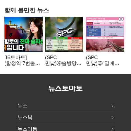
함께 볼만한 뉴스
[IB토마토]
(SPC
(SPC
(합정역 7번출구)
민낯)④솜방망이
민낯)③"일매출
북극길 열리자
처벌에
280만원 찍어도
K조선 뜬다
식품위생법 위반
수익 제자리"…
반복
점주 울리는
'상시 할인'
뉴스
뉴스북
뉴스리듬