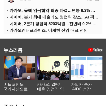
카카오, 올해 임금협약 최종 타결…연봉 6.3% 인상·격려금 300만원
네이버, 분기 최대 매출에도 영업익 감소…AI 팩토리 속도
네이버, 2분기 영업익 5203억원…전년비 0.2% 감소
카카오엔터프라이즈, 이재한 신임 대표 선임
뉴스리듬
비트코인도
카카오, 2분기
가입자 증가
국가자산으로…'
매출·영업익 역대
·AIDC 성장…
보관·평가·처분'
최대…에이전트
SKT 2분기 성장
기준은 숙제
AI 수익화 관건
본궤도