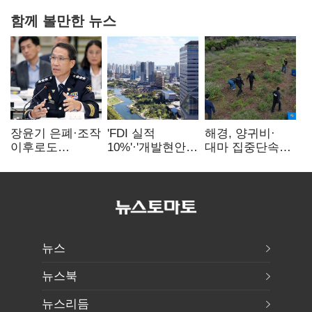
함께 볼만한 뉴스
장윤기 은폐·조작
'FDI 실적
해경, 양귀비·
이후로도
10%'·'개발현안
대마 집중단속…
정보유출·
산적'…
4개월 동안
내부비위…경찰
인천경제청장
249명 검거
신뢰는 어디에
구원투수 찾기
뉴스
뉴스북
뉴스리듬