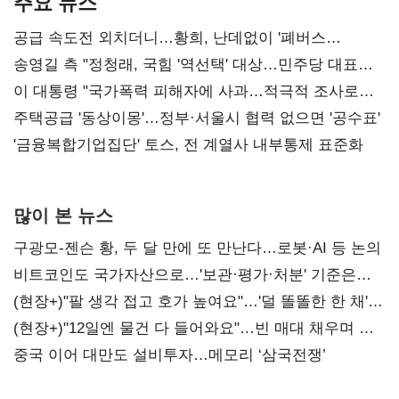
주요 뉴스
공급 속도전 외치더니…황희, 난데없이 '폐버스
리모델링' 제안
송영길 측 "정청래, 국힘 '역선택' 대상…민주당 대표로
총선 지휘 못해"
이 대통령 "국가폭력 피해자에 사과…적극적 조사로
진실 밝혀야"
주택공급 '동상이몽'…정부·서울시 협력 없으면 '공수표'
'금융복합기업집단' 토스, 전 계열사 내부통제 표준화
많이 본 뉴스
구광모-젠슨 황, 두 달 만에 또 만난다…로봇·AI 등 논의
비트코인도 국가자산으로…'보관·평가·처분' 기준은
숙제
(현장+)"팔 생각 접고 호가 높여요"…'덜 똘똘한 한 채'
20억 키맞추기
(현장+)"12일엔 물건 다 들어와요"…빈 매대 채우며 문
연 홈플러스
중국 이어 대만도 설비투자…메모리 ‘삼국전쟁’