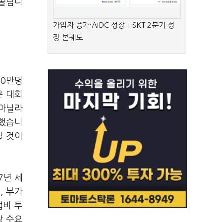
 쏠립니
가입자 증가·AIDC 성장…SKT 2분기 성
장 본궤도
00만명
근 대회
 마닐라
여했습니
릴 것이
7년 세
, 부가
업비 투
광 수요