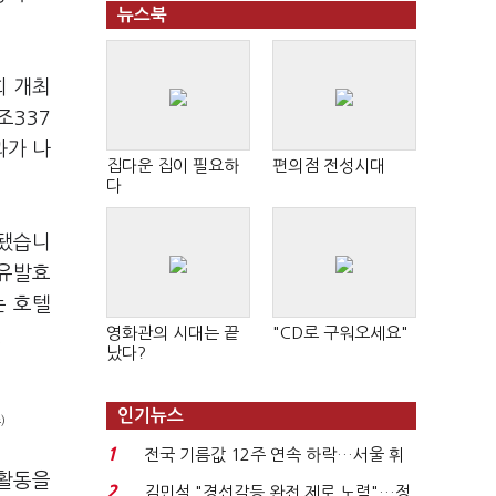
뉴스북
회 개최
조337
과가 나
집다운 집이 필요하
편의점 전성시대
다
측됐습니
용유발효
는 호텔
영화관의 시대는 끝
"CD로 구워오세요"
.
났다?
인기뉴스
)
1
전국 기름값 12주 연속 하락…서울 휘
 활동을
발윳값 1909원...
2
김민석 "경선갈등 완전 제로 노력"…정