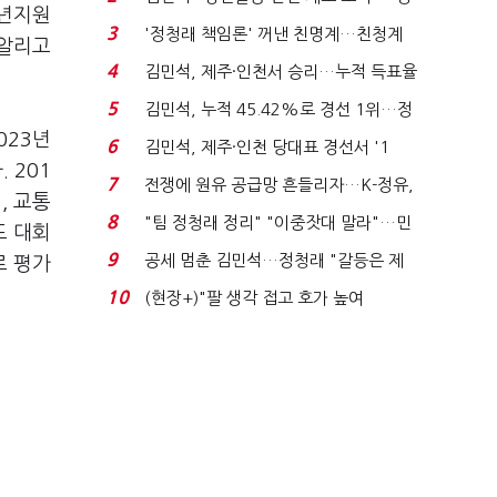
청년지원
청래 "반명 공세 사...
3
'정청래 책임론' 꺼낸 친명계…친청계
 알리고
는 추가투표 때리기...
4
김민석, 제주·인천서 승리…누적 득표율
'1위 탈환'(종합)...
5
김민석, 누적 45.42%로 경선 1위…정
청래와 격차 0.86%p(...
023년
6
김민석, 제주·인천 당대표 경선서 '1
 201
위'(1보)...
7
전쟁에 원유 공급망 흔들리자…K-정유,
, 교통
에너지안보 핵심...
8
"팀 정청래 정리" "이중잣대 말라"…민
드 대회
주 최고위원 계파 다...
9
공세 멈춘 김민석…정청래 "갈등은 제
로 평가
가 수습"
10
(현장+)"팔 생각 접고 호가 높여
요"…'덜 똘똘한 한 채' 20...