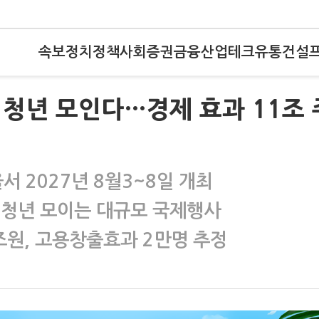
속보
정치
정책
사회
증권
금융
산업
테크
유통
건설
계 청년 모인다…경제 효과 11조 
서 2027년 8월3~8일 개최
여 청년 모이는 대규모 국제행사
조원, 고용창출효과 2만명 추정