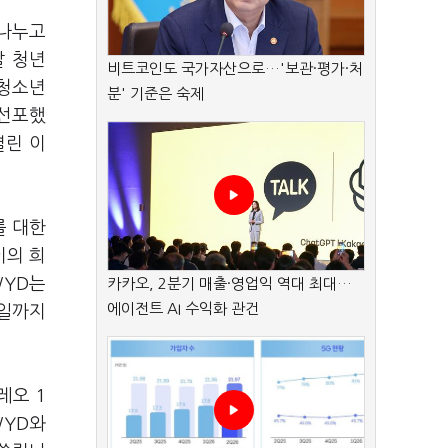
 나누고
날 청년
비트코인도 국가자산으로…'보관·평가·처
 청소년
분' 기준은 숙제
 선포했
열린 이
를 대한
이의 희
WYD는
카카오, 2분기 매출·영업익 역대 최대…
에이전트 AI 수익화 관건
2일까지
레오 1
WYD와