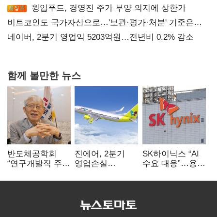
윙입푸드, 경영진 주가 부양 의지에 상한가
비트코인도 국가자산으로…'보관·평가·처분' 기준은
숙제
네이버, 2분기 영업익 5203억원…전년비 0.2% 감소
함께 볼만한 뉴스
반도체공학회
진에어, 2분기
SK하이닉스 “AI
“연구개발직 주
영업손실
수요 대응”…용인
52시간제
731억…유가
·청주 팹에 54조
개선해야”
상승 여파
투자