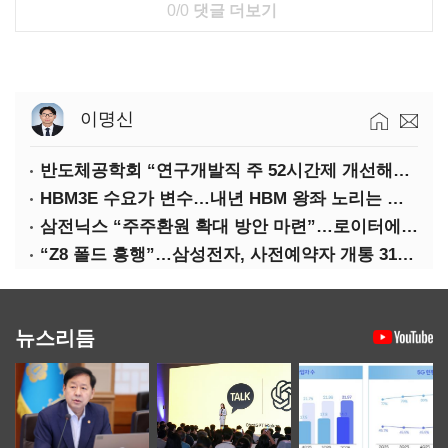
0/0
댓글 더보기
이명신
반도체공학회 “연구개발직 주 52시간제 개선해야”
HBM3E 수요가 변수…내년 HBM 왕좌 노리는 삼성
삼전닉스 “주주환원 확대 방안 마련”…로이터에 성명 보내
“Z8 폴드 흥행”…삼성전자, 사전예약자 개통 31일까지 연장
뉴스리듬