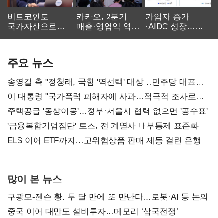
비트코인도
카카오, 2분기
가입자 증가
국가자산으로…'
매출·영업익 역대
·AIDC 성장…
보관·평가·처분'
최대…에이전트
SKT 2분기 성장
기준은 숙제
AI 수익화 관건
본궤도
주요 뉴스
송영길 측 "정청래, 국힘 '역선택' 대상…민주당 대표로
총선 지휘 못해"
이 대통령 "국가폭력 피해자에 사과…적극적 조사로
진실 밝혀야"
주택공급 '동상이몽'…정부·서울시 협력 없으면 '공수표'
'금융복합기업집단' 토스, 전 계열사 내부통제 표준화
ELS 이어 ETF까지…고위험상품 판매 제동 걸린 은행
많이 본 뉴스
구광모-젠슨 황, 두 달 만에 또 만난다…로봇·AI 등 논의
중국 이어 대만도 설비투자…메모리 ‘삼국전쟁’