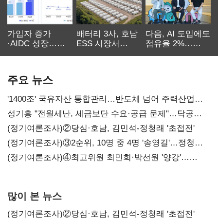
가입자 증가
배터리 3사, 호남
다음, AI 도입에도
·AIDC 성장…
ESS 시장서
점유율 2%…
SKT 2분기 성장
‘격돌’
에이전트
본궤도
차별화가 관건
주요 뉴스
'1400조' 국유자산 통합관리…반도체 넘어 주력산업
구조혁신
성기홍 "전월세난, 세금보단 수요·공급 문제"…닥공
시사
(정기여론조사)②당심·호남, 김민석-정청래 '초접전'
(정기여론조사)③2순위, 10명 중 4명 '송영길'…정청래
'한 자릿수'
(정기여론조사)④최고위원 최민희·박선원 '양강'…
서미화·이성윤·임미애 뒤이어
많이 본 뉴스
(정기여론조사)②당심·호남, 김민석-정청래 '초접전'