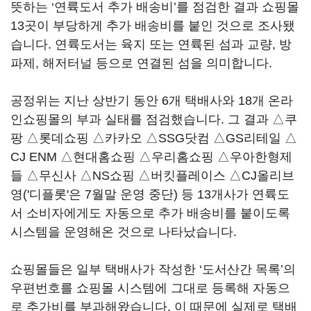
뜻하는 ‘연륙도서 추가 배송비’를 점검한 결과 쇼핑몰
13곳이 부당하게 추가 배송비를 붙인 것으로 조사됐
습니다. 연륙도서는 육지 또는 연륙된 섬과 교량, 방
파제, 해저터널 등으로 연결된 섬을 의미합니다.
공정위는 지난 상반기 동안 6개 택배사와 18개 온라
인쇼핑몰의 부과 실태를 점검했습니다. 그 결과 △쿠
팡 △롯데쇼핑 △카카오 △SSG닷컴 △GS리테일 △
CJ ENM △현대홈쇼핑 △우리홈쇼핑 △우아한형제
들 △무신사 △NS쇼핑 △버킷플레이스 △CJ올리브
영('디플롯'은 7월말 운영 중단) 등 13개사가 연륙도
서 소비자에게도 자동으로 추가 배송비를 붙이도록
시스템을 운영해온 것으로 나타났습니다.
쇼핑몰들은 일부 택배사가 작성한 ‘도서산간 목록’의
우편번호를 쇼핑몰 시스템에 그대로 등록해 자동으
로 추가비를 부과해왔습니다. 이 때문에 실제로 택배