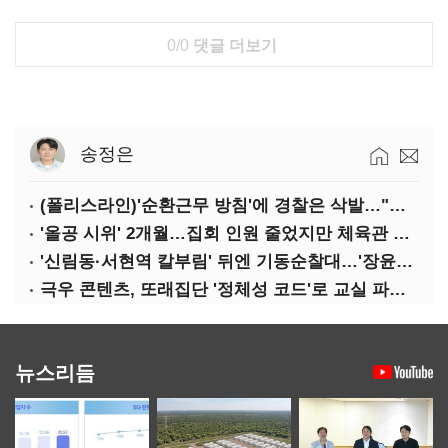
0/0
댓글 더보기
송정은
(폴리스라인)'순환근무 방침'에 경찰은 삭발…"베테랑·수사력 보강 먼저"
'올공 시위' 2개월…집회 인원 줄었지만 체육관 봉쇄 계속
'신림동·서현역 칼부림' 뒤엔 기동순찰대…'장윤기 은폐·조작' 후엔 내부비리수사대
극우 콘텐츠, 또래집단 '정체성 코드'로 교실 파고들었다
뉴스리듬