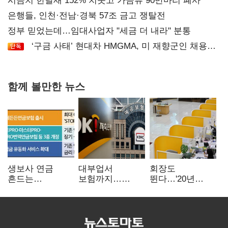
시금치 한달새 152% 치솟고 가금류 90만마리 폐사
은행들, 인천·전남·경북 57조 금고 쟁탈전
정부 믿었는데…임대사업자 "세금 더 내라" 분통
‘구금 사태’ 현대차 HMGMA, 미 재향군인 채용
확대로 분위기 반전
함께 볼만한 뉴스
생보사 연금
대부업서
회장도
흔드는
보험까지…
뛴다…'20년
'증시변동성·
OK금융,
신한' vs '청라
장수리스크'
종합금융그룹
하나' 인천시금고
퍼즐 맞춘다
정면승부