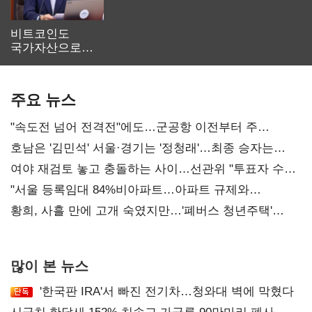
비트코인도
국가자산으로…'
보관·평가·처분'
기준은 숙제
주요 뉴스
"속도전 넘어 전격전"에도…군공항 이전부터 주
52시간까지 '뇌관'
호남은 '김민석' 서울·경기는 '정청래'…최종 승자는
'안갯속'
여야 재검토 놓고 충돌하는 사이…선관위 "투표자 수
오차 당연"
"서울 등록임대 84%비아파트…아파트 규제와
달리해야"
황희, 사흘 만에 고개 숙였지만…'폐버스 청년주택'
후폭풍
많이 본 뉴스
'한국판 IRA'서 빠진 전기차…청와대 벽에 막혔다