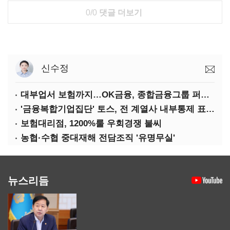
0/0
댓글 더보기
신수정
대부업서 보험까지…OK금융, 종합금융그룹 퍼즐 맞춘다
'금융복합기업집단' 토스, 전 계열사 내부통제 표준화
보험대리점, 1200%룰 우회경쟁 불씨
농협·수협 중대재해 전담조직 '유명무실'
뉴스리듬