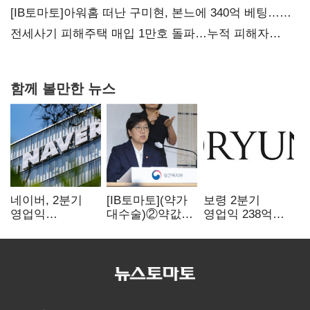
상폐 압박
[IB토마토]아워홈 떠난 구미현, 본느에 340억 베팅…
가족 지배체제 구축
전세사기 피해주택 매입 1만호 돌파…누적 피해자
4만278명
함께 볼만한 뉴스
네이버, 2분기
[IB토마토](약가
보령 2분기
영업익
대수술)②약값
영업익 238억…
5203억원…
깎이자 R&D부터
전년 대비 6.2%↓
전년비 0.2%
축소…제약업계
감소
비상경영 돌입