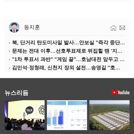
동지훈
북, 단거리 탄도미사일 발사…안보실 "즉각 중단 촉구"
문제는 전대 이후…선호투표제로 뒤집힐 땐 '지지층 불복'
"1차 투표서 과반" "게임 끝"…호남대전 앞두고 '충돌'
김민석·정청래, 신천지 장외 설전…송영길 "호남 계몽 규탄"
뉴스리듬