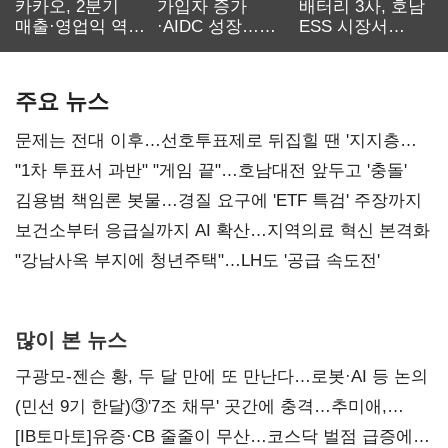
카카오, 2분기
가입자 증가
배터리 3사, 호남
매출·영업익 역대
·AIDC 성장…
ESS 시장서
최대…에이전트
SKT 2분기 성장
‘격돌’
AI 수익화 관건
본궤도
주요 뉴스
문제는 전대 이후…선호투표제로 뒤집힐 땐 '지지층
불복'
"1차 투표서 과반" "게임 끝"…호남대전 앞두고 '충돌'
김용범 책임론 봇물…경질 요구에 'ETF 특검' 주장까지
보건소부터 응급실까지 AI 확산…지역의료 혁신 본격화
"강남사옥 부지에 청년주택"…LH도 '공급 속도전'
많이 본 뉴스
구광모-젠슨 황, 두 달 만에 또 만난다…로봇·AI 등 논의
(민선 9기 한달)③'7조 채무' 곳간에 충격…추미애,
20년만에 '비상재정' 선언 승부수
[IB토마토]유증·CB 줄줄이 무산…코스닥 벌점 급증에