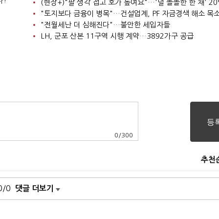
다!
"토지보다 금융이 병목"…건설업계, PF 자금경색 해소 목
"전월세난 더 심해진다"…불안한 세입자들
LH, 군포 산본 11구역 시행 계약…3892가구 공급
0
/
300
추천
0/0
댓글 더보기