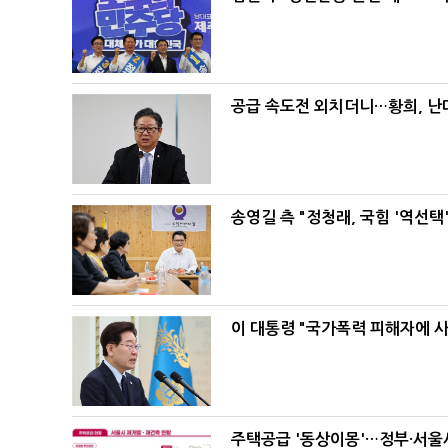
공급 속도전 외치더니…황희, 난
송영길 측 "정청래, 국힘 '역선
이 대통령 "국가폭력 피해자에 
주택공급 '동상이몽'…정부·서울시