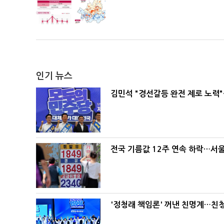
인기 뉴스
김민석 "경선갈등 완전 제로 노력"
전국 기름값 12주 연속 하락…서울
'정청래 책임론' 꺼낸 친명계…친