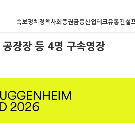
속보
정치
정책
사회
증권
금융
산업
테크
유통
건설
, 공장장 등 4명 구속영장