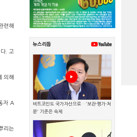
 관련해
뉴스리듬
다. 고
에 의해
동자 A
비트코인도 국가자산으로…'보관·평가·처
분' 기준은 숙제
 뿌리는