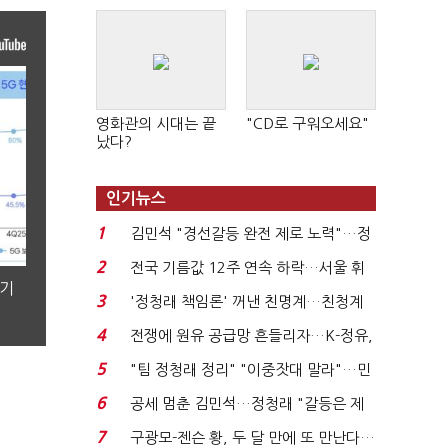
영화관의 시대는 끝
"CD로 구워오세요"
났다?
인기뉴스
1
김민석 "경선갈등 완전 제로 노력"…정
청래 "반명 공세 사...
2
전국 기름값 12주 연속 하락…서울 휘
분기
발윳값 1909원...
3
'정청래 책임론' 꺼낸 친명계…친청계
는 추가투표 때리기...
4
전쟁에 원유 공급망 흔들리자…K-정유,
에너지안보 핵심...
5
"팀 정청래 정리" "이중잣대 말라"…민
주 최고위원 계파 다...
6
공세 멈춘 김민석…정청래 "갈등은 제
가 수습"
7
구광모-젠슨 황, 두 달 만에 또 만난다…