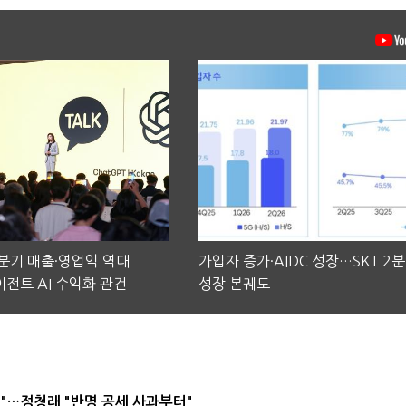
2분기 매출·영업익 역대
가입자 증가·AIDC 성장…SKT 2
전트 AI 수익화 관건
성장 본궤도
"…정청래 "반명 공세 사과부터"