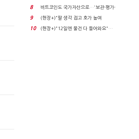
로봇·AI 등 논...
8
비트코인도 국가자산으로…'보관·평가·
처분' 기준은 ...
9
(현장+)"팔 생각 접고 호가 높여
요"…'덜 똘똘한 한 채' 20...
10
(현장+)"12일엔 물건 다 들어와요"…
빈 매대 채우며 문 연 ...