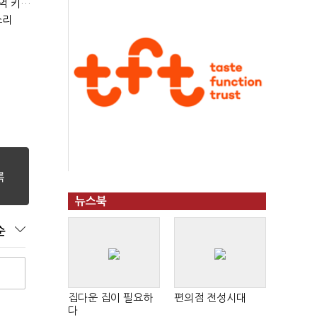
(현장+)"팔 생각 접고 호가 높여요"…'덜 똘똘한 한 채' 20억 키맞추기
소리
뉴스북
순
집다운 집이 필요하
편의점 전성시대
다