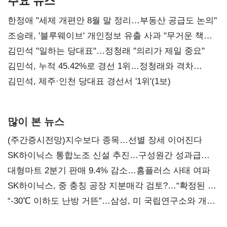
주요 뉴스
한정애 "세제 개편안 8월 말 정리…부동산 공급도 논의"
조승래, '블루웨이브' 개인정보 유출 사과 "무거운 책임
통감"
김민석 "일하는 당대표"…정청래 "의리가 제일 중요"
김민석, 누적 45.42%로 경선 1위…정청래와 격차
0.86%p(2보)
김민석, 제주·인천 당대표 경선서 '1위'(1보)
많이 본 뉴스
(주간증시전망)지수보다 종목…선별 장세 이어진다
SK하이닉스 통합노조 신설 추진…구성원간 성과급
불만 확산
대형마트 2분기 판매 9.4% 감소…홈플러스 사태 여파
SK하이닉스, 중 충칭 공장 지분매각 검토?…“확정된 바
없어”
“-30℃ 이하도 난방 거뜬”…삼성, 미 국립연구소와 개발
협력