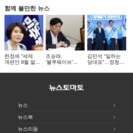
함께 볼만한 뉴스
한정애 "세제
조승래,
김민석 "일하는
개편안 8월 말
'블루웨이브'
당대표"…정청래
정리…부동산
개인정보 유출
"의리가 제일
공급도 논의"
사과 "무거운
중요"
책임 통감"
뉴스
뉴스북
뉴스리듬