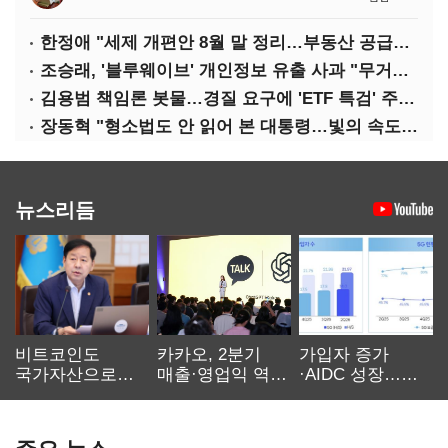
한정애 "세제 개편안 8월 말 정리…부동산 공급도 논의"
조승래, '블루웨이브' 개인정보 유출 사과 "무거운 책임 통감"
김용범 책임론 봇물…경질 요구에 'ETF 특검' 주장까지
장동혁 "형소법도 안 읽어 본 대통령…빛의 속도로 무너질 것"
뉴스리듬
비트코인도
카카오, 2분기
가입자 증가
국가자산으로…'
매출·영업익 역대
·AIDC 성장…
보관·평가·처분'
최대…에이전트
SKT 2분기 성장
기준은 숙제
AI 수익화 관건
본궤도