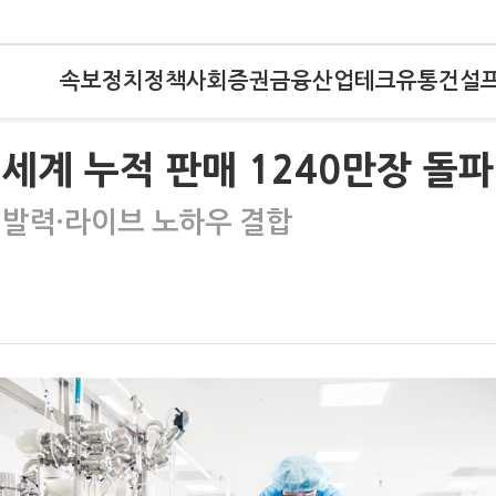
속보
정치
정책
사회
증권
금융
산업
테크
유통
건설
 세계 누적 판매 1240만장 돌파
개발력·라이브 노하우 결합