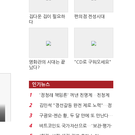
집다운 집이 필요하
편의점 전성시대
다
영화관의 시대는 끝
"CD로 구워오세요"
났다?
인기뉴스
1
'정청래 책임론' 꺼낸 친명계…친청계
는 추가투표 때리기...
2
김민석 "경선갈등 완전 제로 노력"…정
청래 "반명 공세 사...
3
구광모-젠슨 황, 두 달 만에 또 만난다…
로봇·AI 등 논...
4
비트코인도 국가자산으로…'보관·평가·
처분' 기준은 ...