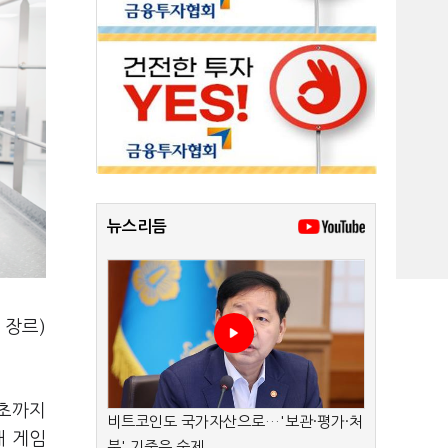
뉴스리듬
 장르)
 초까지
비트코인도 국가자산으로…'보관·평가·처
내 게임
분' 기준은 숙제