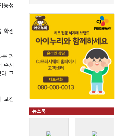
 가능성
을 확장
과를 거
해 주시
겠다"고
의 교전
뉴스북