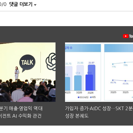
0/0
댓글 더보기
2분기 매출·영업익 역대
가입자 증가·AIDC 성장…SKT 2
전트 AI 수익화 관건
성장 본궤도