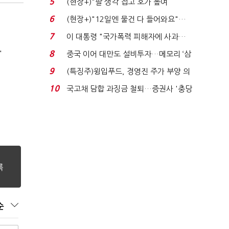
5
(현장+)"팔 생각 접고 호가 높여
요"…'덜 똘똘한 한 채' 20...
6
(현장+)"12일엔 물건 다 들어와요"…
빈 매대 채우며 문 연 ...
7
이 대통령 "국가폭력 피해자에 사과…
적극적 조사로 진...
'
8
중국 이어 대만도 설비투자…메모리 ‘삼
국전쟁’
9
(특징주)윙입푸드, 경영진 주가 부양 의
지에 상한가...
10
국고채 담합 과징금 철퇴…증권사 '충당
금 폭탄' 우려...
순