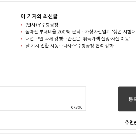
이 기자의 최신글
(인사)우주항공청
높아진 부채비율 200% 문턱…가상자산업계 '생존 시험대
내년 코인 과세 강행…관건은 '취득가액 산정·자산 이동'
달 기지 전환 시동…나사·우주항공청 협력 강화
0
/
300
추천