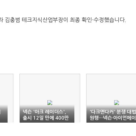
라 김충범 테크지식산업부장이 최종 확인·수정했습니다.
허
넥슨 '아크 레이더스',
'다크앤다커' 분쟁 대법
출시 12일 만에 400만
원행…넥슨·아이언메이
장…글로벌 흥행
스 쌍방 상고