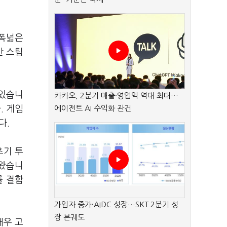
 폭넓은
간 스팀
 있습니
카카오, 2분기 매출·영업익 역대 최대…
. 게임
에이전트 AI 수익화 관건
다.
초기 투
해왔습니
를 결합
가입자 증가·AIDC 성장…SKT 2분기 성
장 본궤도
매우 고