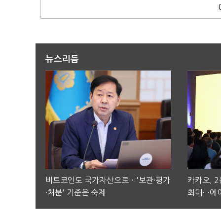
뉴스리듬
비트코인도 국가자산으로…'보관·평가
카카오, 
·처분' 기준은 숙제
최대…에이