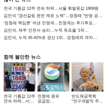
전국 기름값 12주 연속 하락…서울 휘발윳값 1909원
김민석 "경선갈등 완전 제로 노력"…정청래 "반명 공세
사과부터"
'정청래 책임론' 꺼낸 친명계…친청계는 추가투표
때리기
김민석, 제주·인천서 승리…누적 득표율 '1위
탈환'(종합)
김민석, 누적 45.42%로 경선 1위…정청래와 격차
0.86%p(2보)
함께 볼만한 뉴스
전국 기름값 12주
전쟁에 원유
반도체공학회
연속 하락…서울
공급망
“연구개발직 주
휘발윳값 1909원
흔들리자…K-
52시간제