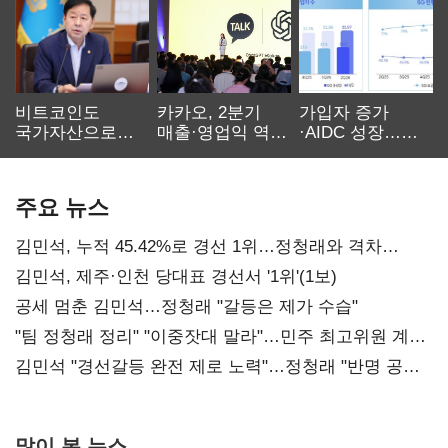
비트코인도
카카오, 2분기
가입자 증가
국가자산으로…'
매출·영업익 역대
·AIDC 성장…
보관·평가·처분'
최대…에이전트
SKT 2분기 성장
기준은 숙제
AI 수익화 관건
본궤도
주요 뉴스
김민석, 누적 45.42%로 경선 1위…정청래와 격차
0.86%p(2보)
김민석, 제주·인천 당대표 경선서 '1위'(1보)
공세 멈춘 김민석…정청래 "갈등은 제가 수습"
"팀 정청래 정리" "이중잣대 말라"…민주 최고위원 계파
다툼 격화
김민석 "경선갈등 완전 제로 노력"…정청래 "반명 공세
사과부터"
많이 본 뉴스