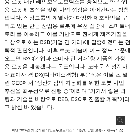
용 로봇 대신 레인보우로보틱스를 중심으로 한 산업
용 로봇에 초점을 맞춰 사업 성장을 이어간다는 방침
입니다
.
삼성그룹의 계열사가 다양한 제조라인을 꾸
리고 있는 만큼 산업용 로봇에 우선 집중해
‘
스마트팩
토리
’
를 이룩하고 이를 기반으로 전세계 제조거점을
대상으로 하는
B2B(
기업 간 거래
)
에 집중하겠다는 전
략적 판단입니다
.
이후 로봇 기술이 어느 정도 수준에
오르면
B2C(
기업과 소비자 간 거래
)
향 제품인 가정
용 로봇을 내놓겠다는 목표입니다
.
노태문 삼성전자
대표이사 겸
DX(
디바이스경험
)
부문장은 이달 초 열
린
CES
에서
“
생산거점의 자동화를 위한 로봇 사업
추진을 최우선으로 진행 중
”
이라며
“
거기서 쌓은 역
량과 기술을 바탕으로
B2B, B2C
로 진출할 계획
”
이라
고 밝힌 바 있습니다
.
지난 2024년 첫 공개된 레인보우로보틱스의 이동형 양팔 로봇 (사진=뉴시스)