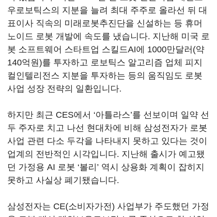
우로보틱스의 지분을 늘려 최대 주주로 올라선 뒤 대
표이사 직속의 미래로봇추진단을 신설하는 등 휴머
노이드 로봇 개발에 속도를 냈습니다
.
지난해 미국 로
봇 소프트웨어 스타트업 스킬드
AI
에
1000
만달러
(
약
140
억원
)
를 투자하고 로보틱스 알고리즘 업체 피지
컬인텔리전스 지분을 투자하는 등의 움직임도 로봇
사업 성장 전략의 일환입니다
.
하지만 최근
CES
에서
‘
아틀라스
’
를 선보이며 일약 선
두 주자로 치고 나선 현대차에 비해 삼성전자가 로봇
사업 관련 다소 두각을 나타내지 못하고 있다는 것이
업계의 전반적인 시각입니다
.
지난해 출시가 예고됐
던 가정용
AI
로봇
‘
볼리
’
역시 상용화 계획이 잡히지
못하고 사실상 폐기됐습니다
.
삼성전자는
CE(
소비자가전
)
사업부가 주도했던 가정