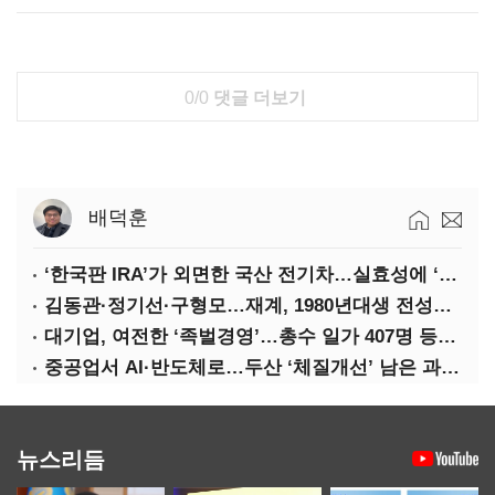
0/0
댓글 더보기
배덕훈
‘한국판 IRA’가 외면한 국산 전기차…실효성에 ‘의문’
김동관·정기선·구형모…재계, 1980년대생 전성시대
대기업, 여전한 ‘족벌경영’…총수 일가 407명 등기임원
중공업서 AI·반도체로…두산 ‘체질개선’ 남은 과제는
뉴스리듬