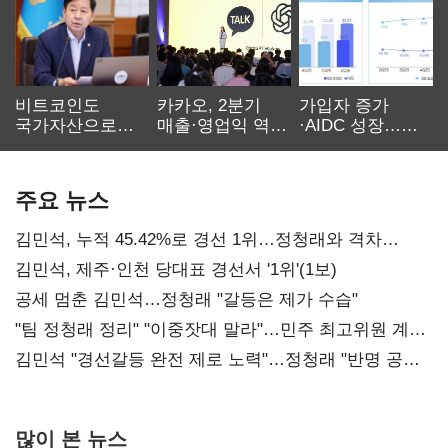
비트코인도
카카오, 2분기
가입자 증가
국가자산으로…'
매출·영업익 역대
·AIDC 성장…
보관·평가·처분'
최대…에이전트
SKT 2분기 성장
기준은 숙제
AI 수익화 관건
본궤도
주요 뉴스
김민석, 누적 45.42%로 경선 1위…정청래와 격차
0.86%p(2보)
김민석, 제주·인천 당대표 경선서 '1위'(1보)
공세 멈춘 김민석…정청래 "갈등은 제가 수습"
"팀 정청래 정리" "이중잣대 말라"…민주 최고위원 계파
다툼 격화
김민석 "경선갈등 완전 제로 노력"…정청래 "반명 공세
사과부터"
많이 본 뉴스