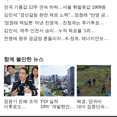
전국 기름값 12주 연속 하락…서울 휘발윳값 1909원
김민석 "경선갈등 완전 제로 노력"…정청래 "반명 공세
사과부터"
'정청래 책임론' 꺼낸 친명계…친청계는 추가투표
때리기
김민석, 제주·인천서 승리…누적 득표율 '1위
탈환'(종합)
전쟁에 원유 공급망 흔들리자…K-정유, 에너지안보
핵심으로 재부상
함께 볼만한 뉴스
장윤기 은폐·조작
'FDI 실적
해경, 양귀비·
이후로도
10%'·'개발현안
대마 집중단속…
정보유출·
산적'…
4개월 동안