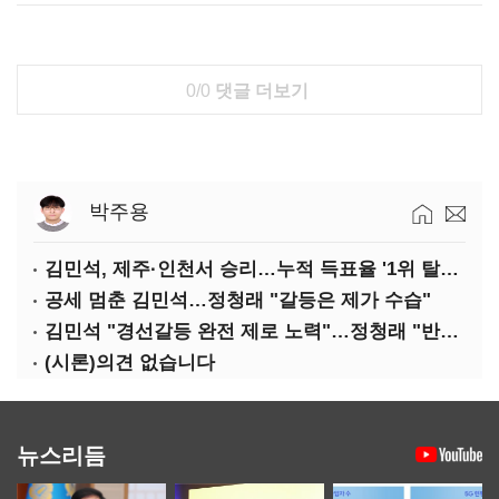
0/0
댓글 더보기
박주용
김민석, 제주·인천서 승리…누적 득표율 '1위 탈환'(종합)
공세 멈춘 김민석…정청래 "갈등은 제가 수습"
김민석 "경선갈등 완전 제로 노력"…정청래 "반명 공세 사과부터"
(시론)의견 없습니다
뉴스리듬