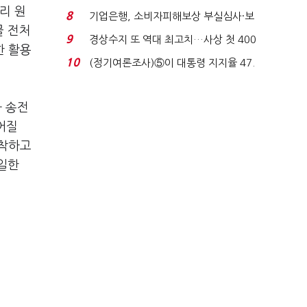
생법 위반 반복...
리 원
8
기업은행, 소비자피해보상 부실심사·보
물 전처
이스피싱 공시 ...
9
경상수지 또 역대 최고치…사상 첫 400
한 활용
억달러에 '3% 성...
10
(정기여론조사)⑤이 대통령 지지율 47.
7%…일주일 만에 ...
과 송전
어질
포착하고
일한