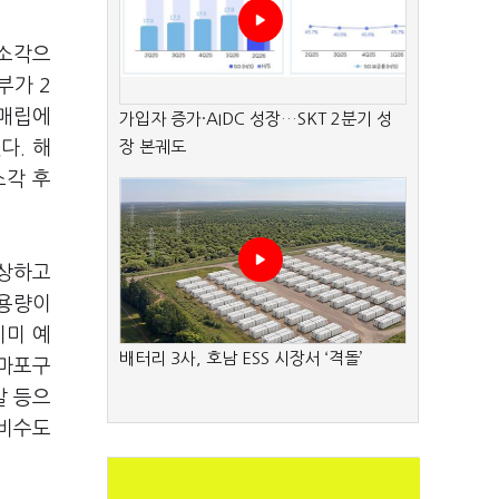
 소각으
부가 2
 매립에
가입자 증가·AIDC 성장…SKT 2분기 성
다. 해
장 본궤도
소각 후
예상하고
 용량이
이미 예
배터리 3사, 호남 ESS 시장서 ‘격돌’
 마포구
발 등으
 비수도