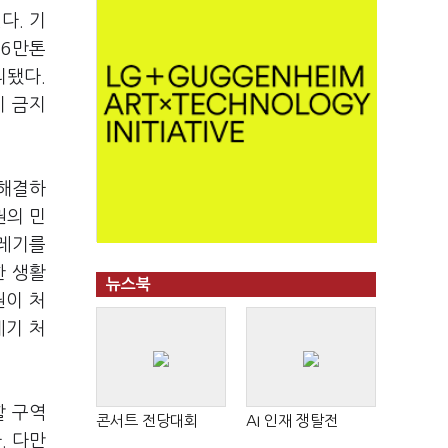
다. 기
26만톤
리됐다.
이 금지
 해결하
권의 민
쓰레기를
한 생활
뉴스북
권이 처
레기 처
할 구역
콘서트 전당대회
AI 인재 쟁탈전
. 다만