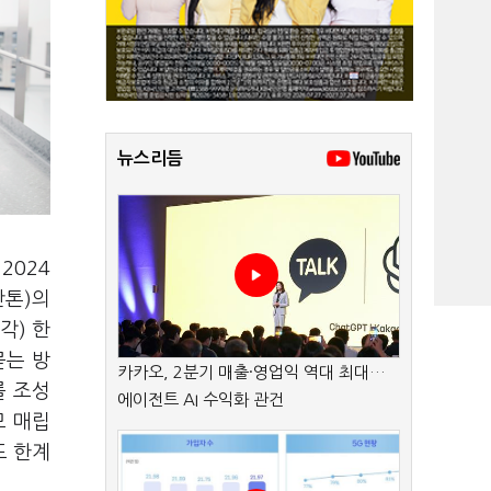
뉴스리듬
2024
만톤)의
각) 한
묻는 방
카카오, 2분기 매출·영업익 역대 최대…
를 조성
에이전트 AI 수익화 관건
모 매립
도 한계