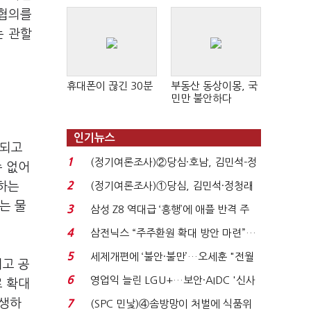
 협의를
는 관할
휴대폰이 끊긴 30분
부동산 동상이몽, 국
민만 불안하다
인기뉴스
출되고
1
(정기여론조사)②당심·호남, 김민석-정
수 없어
청래 '초접전'...
2
하는
(정기여론조사)①당심, 김민석·정청래
'초접전'…대통령 ...
는 물
3
삼성 Z8 역대급 ‘흥행’에 애플 반격 주
목…9월 ‘폴...
4
삼전닉스 “주주환원 확대 방안 마련”…
로이터에 성명...
5
세제개편에 ‘불안·불만’…오세훈 "전월
키고 공
세 구하기 더 ...
6
영업익 늘린 LGU+…보안·AIDC '신사
로 확대
업 드라이브'...
발생하
7
(SPC 민낯)④솜방망이 처벌에 식품위