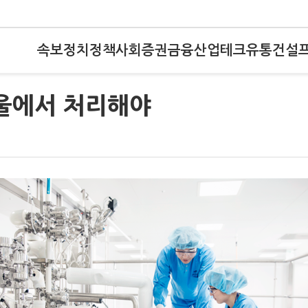
속보
정치
정책
사회
증권
금융
산업
테크
유통
건설
서울에서 처리해야