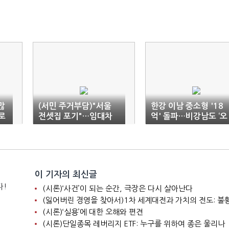
많
(서민 주거부담)"서울
한강 이남 중소형 '18
로
전셋집 포기"…임대차
억' 돌파…비강남도 ‘오
시장 절반 '준월세'
름세’
이 기자의 최신글
다!
(시론)‘사건’이 되는 순간, 극장은 다시 살아난다
(시론)‘실용’에 대한 오해와 편견
(시론)단일종목 레버리지 ETF: 누구를 위하여 종은 울리나